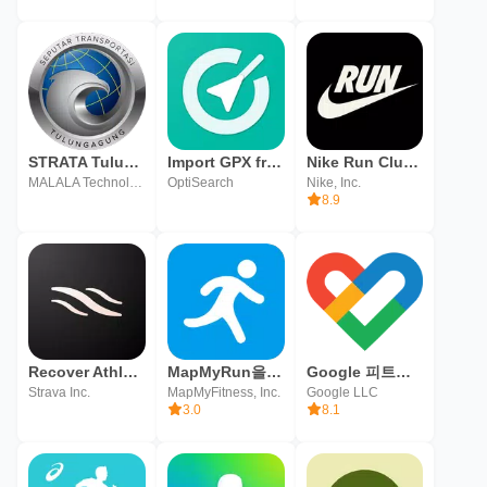
STRATA Tulungagung
Import GPX from Strava, Komoot
Nike Run Club - 러닝 코치
MALALA Technology
OptiSearch
Nike, Inc.
8.9
Recover Athletics
MapMyRun을 사용해서 달리기
Google 피트니스: 활동 추적
Strava Inc.
MapMyFitness, Inc.
Google LLC
3.0
8.1