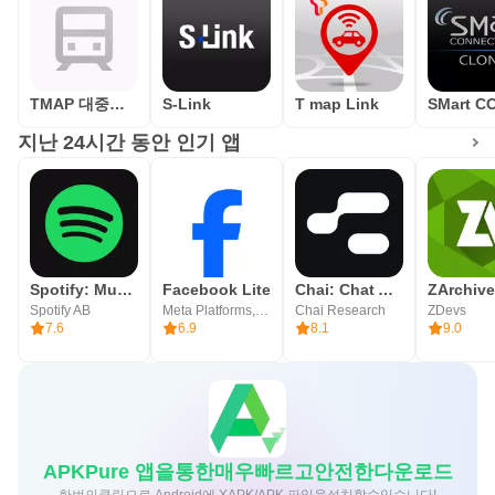
서 자주 만나는 순간에 쓸 수 있습니다. 운전점수 기능은 자
동차 보험료 할인 혜택 확인과 연결되지만, 일부 사용자는
점수 반영이 민감하다고 느낄 수 있어 참고 지표로 보는 것
TMAP 대중교통 - 버스, 지하철, 길찾기
S-Link
T map Link
이 적절합니다.
지난 24시간 동안 인기 앱
티맵 - 장소추천, 지도, 운전점수, 대중교통, 대리 장
점 & 단점
티맵 - 장소추천, 지도, 운전점수, 대중교통, 대리는 이동 기
능을 폭넓게 묶은 앱이라 활용 범위가 넓습니다. 다만 메뉴
Spotify: Music and Podcasts
Facebook Lite
Chai: Chat AI Platform
ZArchive
가 많고 최신 Android 요구 사항이 있어 사용 환경에 따라 체
Spotify AB
Meta Platforms, Inc.
Chai Research
ZDevs
7.6
6.9
8.1
9.0
감이 달라질 수 있습니다.
장점
내비게이션, 대중교통, 주차 기능을 한곳에서 제공
실시간 교통 정보와 CCTV 확인 가능
APKPure 앱을통한매우빠르고안전한다운로드
장소 추천과 저장 그룹 활용이 편리함
한번의클릭으로 Android에 XAPK/APK 파일을설치할수있습니다!