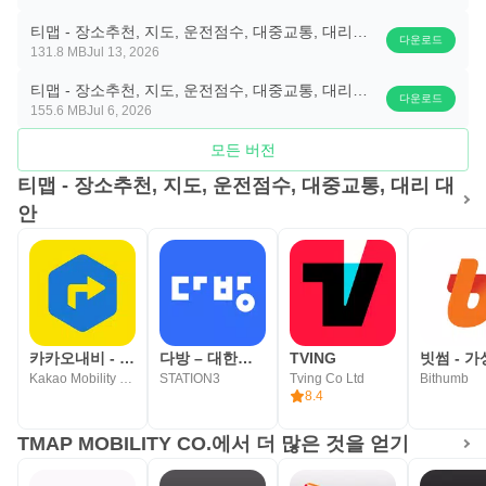
두면 다음 이동 때 검색 시간이 줄어듭니다. 추천 정보는 상
티맵 - 장소추천, 지도, 운전점수, 대중교통, 대리
황과 사용자 취향에 따라 다르게 느껴질 수 있으므로, 중요
다운로드
131.8 MB
Jul 13, 2026
11.4.2.3880
한 방문지라면 영업 시간이나 예약 필요 여부를 함께 확인하
티맵 - 장소추천, 지도, 운전점수, 대중교통, 대리
는 편이 좋습니다.
다운로드
155.6 MB
Jul 6, 2026
11.4.1.3847
모든 버전
대중교통, 도보, 생활 이동 서비스
티맵 - 장소추천, 지도, 운전점수, 대중교통, 대리 대
티맵 - 장소추천, 지도, 운전점수, 대중교통, 대리는 자동차
안
이동뿐 아니라 버스, 지하철, 도보 길찾기도 함께 제공합니
다. 차를 두고 이동해야 하는 날이나 도심에서 주차가 부담
스러운 일정에는 대중교통 경로를 확인하고, 역이나 정류장
에서 목적지까지 도보 길안내를 이어서 볼 수 있습니다. 한
앱 안에서 이동 수단을 바꾸어 살펴볼 수 있어 짧은 외출부
카카오내비 - 주차,발렛,전기차충전,세차,보험,중고차
다방 – 대한민국 대표 부동산 앱
TVING
터 장거리 이동까지 대응 범위가 넓습니다.
Kakao Mobility Corp.
STATION3
Tving Co Ltd
Bithumb
8.4
대리운전, 주차, 렌터카, 바이크, 전기차 충전 같은 서비스 연
결도 이동 전후 상황을 줄여 줍니다. 회식 뒤 대리운전을 부
TMAP MOBILITY CO.에서 더 많은 것을 얻기
르거나 낯선 상권에서 주차장을 찾는 상황처럼 실제 생활에