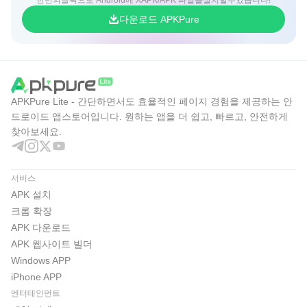
음성 조작으로 주행 중 조작 부담 감소
다운로드 APKPure
단점
단순 지도만 원하는 사용자에게는 복잡할 수 있음
음성 인식과 경로 정확도 체감 차이 있음
최신 버전은 Android 11.0 이상 필요
APKPure Lite - 간단하면서도 효율적인 페이지 경험을 제공하는 안
드로이드 앱스토어입니다. 원하는 앱을 더 쉽고, 빠르고, 안전하게
찾아보세요.
티맵 - 장소추천, 지도, 운전점수, 대중교통, 대리
APK 다운로드 안내
서비스
APKPure에서 최신 티맵 - 장소추천, 지도, 운전점수, 대중교
APK 설치
통, 대리 APK 다운로드를 진행할 수 있습니다. APK 파일은
크롬 확장
약 130MB 안팎으로 볼 수 있으며, 일반적인 Wi-Fi 환경에서
APK 다운로드
는 오래 걸리지 않는 편입니다. 모바일 데이터로 받을 때는
APK 웹사이트 빌더
요금제와 신호 상태에 따라 시간이 달라질 수 있습니다.
Windows APP
설치 전에는 기기의 Android 버전이 11.0 이상인지 확인하
iPhone APP
엔터테인먼트
는 것이 좋습니다. 티맵 APK 설치가 끝나면 목적지 검색, 즐