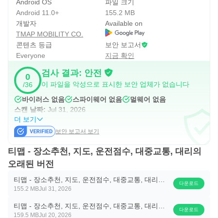
Android OS
파일 크기
수 있습니다. 목적지 공유 기능은 가족이나 친구에게 도착지
Android 11.0+
155.2 MB
개발자
Available on
를 알려야 할 때 유용합니다. 다만 음성 인식은 주변 소음이
TMAP MOBILITY CO.
나 발음에 따라 결과가 달라질 수 있으므로, 중요한 목적지
콘텐츠 등급
보안 보고서
는 출발 전에 한 번 더 확인하는 것이 안전합니다.
Everyone
지금 확인
검사 결과: 안전
0
장소 추천과 저장 중심 탐색
이 파일을 악성으로 표시한 보안 업체가 없습니다
/36
티맵 - 장소추천, 지도, 운전점수, 대중교통, 대리는 단순한
바이러스 없음
스파이웨어 없음
멀웨어 없음
스캔 날짜:
Jul 31, 2026
내비게이션을 넘어 목적지를 찾는 과정까지 지원합니다. ‘어
더 보기
디갈까’와 검색 기능을 통해 맛집, 카페, 관광지, 숙소 같은
보안 보고서 보기
장소를 찾아볼 수 있으며, 이동 전 후보지를 비교할 때 편합
티맵 - 장소추천, 지도, 운전점수, 대중교통, 대리의
니다. 낯선 지역에서 식사 장소를 찾거나 주말에 가까운 나
오래된 버전
들이 장소를 고를 때 지도와 추천 정보가 함께 보이는 점이
실용적입니다.
티맵 - 장소추천, 지도, 운전점수, 대중교통, 대리
다운로드
155.2 MB
Jul 31, 2026
11.6.1.3957
저장 그룹과 즐겨찾는 경로도 꾸준히 쓰기 좋은 기능입니다.
티맵 - 장소추천, 지도, 운전점수, 대중교통, 대리
자주 가는 병원, 아이 학원, 거래처, 여행 후보지를 따로 모아
다운로드
159.5 MB
Jul 20, 2026
11.5.0.3884