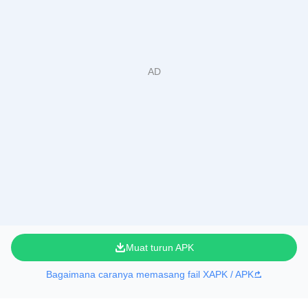
Muat turun APK
Bagaimana caranya memasang fail XAPK / APK