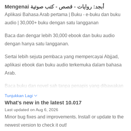
Mengenai أبجد: روايات - قصص - كتب صوتية
Aplikasi Bahasa Arab pertama | Buku - e-buku dan buku
audio | 30,000+ buku dengan satu langganan
Baca dan dengar lebih 30,000 ebook dan buku audio
dengan hanya satu langganan.
Sertai lebih sejuta pembaca yang mempercayai Abjjad,
aplikasi ebook dan buku audio terkemuka dalam bahasa
Arab.
Baca buku dan novel sah tanpa penapis yang dibawakan
kepada anda oleh Abjjad dengan kerjasama lebih 200
Tunjukkan Lagi
penerbit bahasa Arab.
What's new in the latest 10.017
Last updated on Aug 6, 2026
Mulakan secara percuma: Nikmati membaca lebih 1,500
Minor bug fixes and improvements. Install or update to the
buku percuma tanpa langganan atau kad kredit diperlukan!
newest version to check it out!