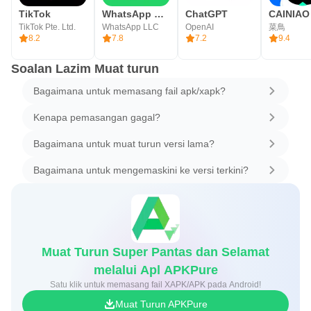
TikTok
WhatsApp Messenger
ChatGPT
TikTok Pte. Ltd.
WhatsApp LLC
OpenAI
菜鳥
8.2
7.8
7.2
9.4
Soalan Lazim Muat turun
Bagaimana untuk memasang fail apk/xapk?
Kenapa pemasangan gagal?
Bagaimana untuk muat turun versi lama?
Bagaimana untuk mengemaskini ke versi terkini?
Muat Turun Super Pantas dan Selamat
melalui Apl APKPure
Satu klik untuk memasang fail XAPK/APK pada Android!
Muat Turun APKPure