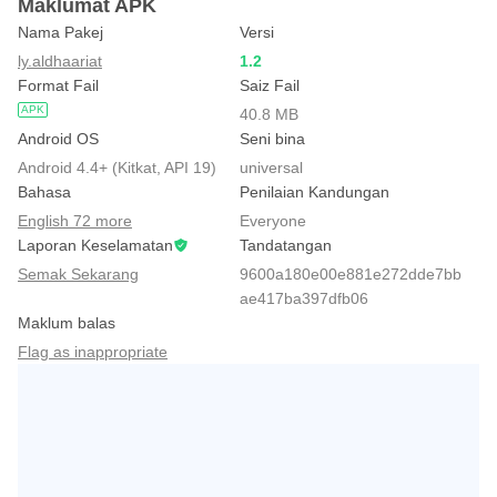
Maklumat APK
Nama Pakej
Versi
ly.aldhaariat
1.2
Format Fail
Saiz Fail
APK
40.8 MB
Android OS
Seni bina
Android 4.4+ (Kitkat, API 19)
universal
Bahasa
Penilaian Kandungan
English 72 more
Everyone
Laporan Keselamatan
Tandatangan
Semak Sekarang
9600a180e00e881e272dde7bb
ae417ba397dfb06
Maklum balas
Flag as inappropriate