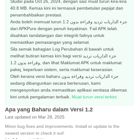
Studio pada Oct 26, 2024, dengan saiz muat turun kira-kira
40.8 MB. Kemas kini ini termasuk pembetulan pepijat dan
penambahbaikan prestasi.
Anda boleh memuat turun جزء الذاريات ترديد وقراءة بدون 1.2
dari APKPure dengan penuh keyakinan. Fail APK telah
disahkan tandatangan dan integriti failnya untuk
memastikan pemasangan yang selamat.
Sila semak bahagian Log Perubahan di bawah untuk
melihat butiran kemas kini bagi versi جزء الذاريات ترديد
وقراءة بدون 1.2, dan lihat Maklumat APK untuk maklumat
pakej, keperluan sistem, serta maklumat keserasian.
Oleh kerana versi baharu جزء الذاريات ترديد وقراءة بدون
sedang dibangunkan secara berterusan, kami
mengesyorkan anda memastikan aplikasi sentiasa dikemas
kini untuk pengalaman terbaik.
Muat turun versi terkini
Apa yang Baharu dalam Versi 1.2
Last updated on Mar 28, 2025
Minor bug fixes and improvements. Install or update to the
newest version to check it out!