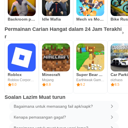
Backroom predator
Idle Mafia
Mech vs Monsters
Bike Ru
Permainan Carian Hangat dalam 24 Jam Terakhi
r
Roblox
Minecraft
Super Bear Adventure
Roblox Corporation
Mojang
Earthkwak Games
olzhass
8.0
8.8
9.2
8.5
Soalan Lazim Muat turun
Bagaimana untuk memasang fail apk/xapk?
Kenapa pemasangan gagal?