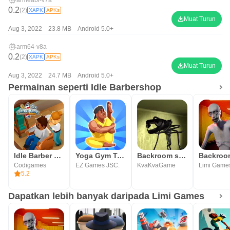
armeabi-v7a
0.2
(2)
XAPK
APKs
Muat Turun
Aug 3, 2022
23.8 MB
Android 5.0+
arm64-v8a
0.2
(2)
XAPK
APKs
Muat Turun
Aug 3, 2022
24.7 MB
Android 5.0+
Permainan seperti Idle Barbershop
Idle Barber Shop Tycoon - Game
Yoga Gym Tycoon: Idle Game
Backroom survival
Codigames
EZ Games JSC.
KvaKvaGame
Limi Game
5.2
Dapatkan lebih banyak daripada Limi Games