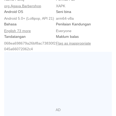
org.Agava.Barbershop
XAPK
Android OS
Seni bina
Android 5.0+ (Lollipop, API 21)
arm64-v8a
Bahasa
Penilaian Kandungan
English 73 more
Everyone
Tandatangan
Maklum balas
068ea698679a26bf8ac73830f2
Flag as inappropriate
045a66072062c4