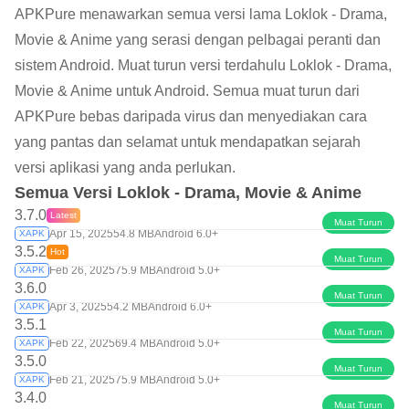
APKPure menawarkan semua versi lama Loklok - Drama,
Movie & Anime yang serasi dengan pelbagai peranti dan
sistem Android. Muat turun versi terdahulu Loklok - Drama,
Movie & Anime untuk Android. Semua muat turun dari
APKPure bebas daripada virus dan menyediakan cara
yang pantas dan selamat untuk mendapatkan sejarah
versi aplikasi yang anda perlukan.
Semua Versi Loklok - Drama, Movie & Anime
3.7.0
Latest
Muat Turun
Apr 15, 2025
54.8 MB
Android 6.0+
XAPK
3.5.2
Hot
Muat Turun
Feb 26, 2025
75.9 MB
Android 5.0+
XAPK
3.6.0
Muat Turun
Apr 3, 2025
54.2 MB
Android 6.0+
XAPK
3.5.1
Muat Turun
Feb 22, 2025
69.4 MB
Android 5.0+
XAPK
3.5.0
Muat Turun
Feb 21, 2025
75.9 MB
Android 5.0+
XAPK
3.4.0
Muat Turun