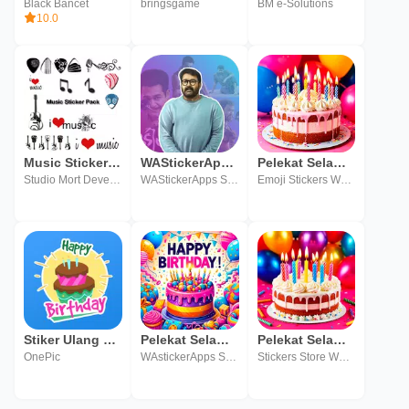
Black Bancet
bringsgame
BM e-Solutions
10.0
Music Sticker Pack
WAStickerApps Malayalam Sticker Pack
Pelekat Selamat Hari Lahir
Studio Mort Development
WAStickerApps Sticker Pack
Emoji Stickers WAStickerApps
Stiker Ulang Tahun - WASticker
Pelekat Selamat Hari Lahir
Pelekat Selamat Hari Lahir
OnePic
WAstickerApps Stickers Store
Stickers Store WAStickerApps