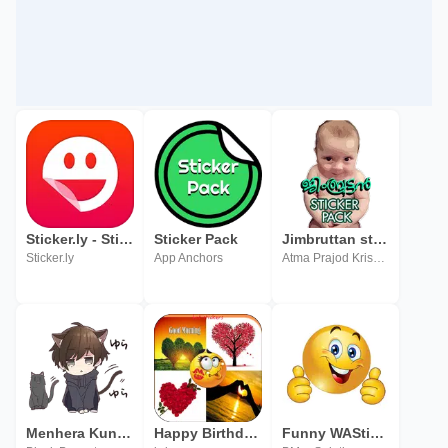
Sticker.ly - Sticker Maker & Sticker Pack
Sticker Pack
Jimbruttan sticker pack
Sticker.ly
App Anchors
Atma Prajod Krishna
Menhera Kun Sticker Pack
Happy Birthday & Love Sticker
Funny WASticker Sticker Pack