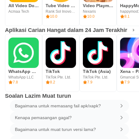
All Video Downloader
Tube Video Downloader
Video Playmaker Pro
HappyM
Acmaa Tech
Rank Sol Inovoations
Nexaris
happymod
10.0
10.0
8.1
Aplikasi Carian Hangat dalam 24 Jam Terakhir
WhatsApp Messenger
TikTok
TikTok (Asia)
WhatsApp LLC
TikTok Pte. Ltd.
TikTok Pte. Ltd.
Gmancal S
7.8
8.2
7.9
7.9
Soalan Lazim Muat turun
Bagaimana untuk memasang fail apk/xapk?
Kenapa pemasangan gagal?
Bagaimana untuk muat turun versi lama?