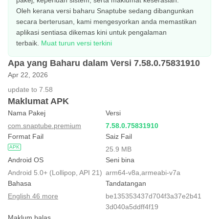
pakej, keperluan sistem, serta maklumat keserasian.
Oleh kerana versi baharu Snaptube sedang dibangunkan
secara berterusan, kami mengesyorkan anda memastikan
aplikasi sentiasa dikemas kini untuk pengalaman
terbaik.
Muat turun versi terkini
Apa yang Baharu dalam Versi 7.58.0.75831910
Apr 22, 2026
update to 7.58
Maklumat APK
Nama Pakej
Versi
com.snaptube.premium
7.58.0.75831910
Format Fail
Saiz Fail
APK
25.9 MB
Android OS
Seni bina
Android 5.0+ (Lollipop, API 21)
arm64-v8a,armeabi-v7a
Bahasa
Tandatangan
English 46 more
be135353437d704f3a37e2b41
3d040a5ddff4f19
Maklum balas