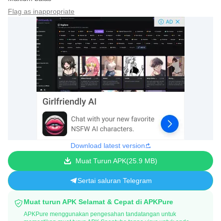
Flag as inappropriate
Download latest version
Muat Turun APK
25.9 MB
Sertai saluran Telegram
Muat turun APK Selamat & Cepat di APKPure
APKPure menggunakan pengesahan tandatangan untuk