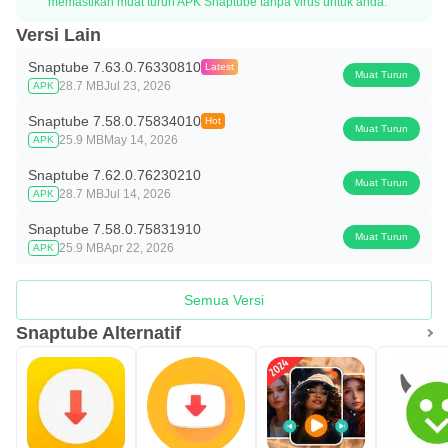
memastikan muat turun APK Snaptube tanpa virus untuk anda.
Versi Lain
Snaptube 7.63.0.76330810
Latest
Muat Turun
28.7 MB
Jul 23, 2026
APK
Snaptube 7.58.0.75834010
Hot
Muat Turun
25.9 MB
May 14, 2026
APK
Snaptube 7.62.0.76230210
Muat Turun
28.7 MB
Jul 14, 2026
APK
Snaptube 7.58.0.75831910
Muat Turun
25.9 MB
Apr 22, 2026
APK
Semua Versi
Snaptube Alternatif