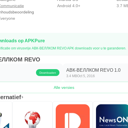
Communicatie
Android 4.0+
3.7 M
nhoudsbeoordeling
veryone
ownloads op APKPure
ificatie om virusvrije АВК-ВЕЛЛКОМ REVO APK downloads voor u te garanderen.
-ВЕЛЛКОМ REVO
АВК-ВЕЛЛКОМ REVO 1.0
Downloaden
3.4 MB
Oct 5, 2016
Alle versies
rnatief