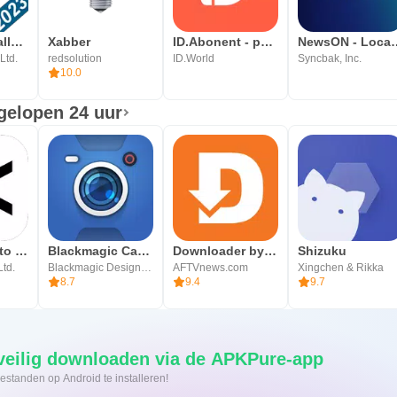
Revo Uninstaller Mobile
Xabber
ID.Abonent - регистрация SIM
NewsON - Loca
Ltd.
redsolution
ID.World
Syncbak, Inc.
10.0
gelopen 24 uur
CapCut: Photo & Video Editor
Blackmagic Camera
Downloader by AFTVnews
Shizuku
Ltd.
Blackmagic Design Inc.
AFTVnews.com
Xingchen & Rikka
8.7
9.4
9.7
rsnel en veilig downloaden via de APKPure-app
Eén klik om XAPK/APK-bestanden op Android te installeren!