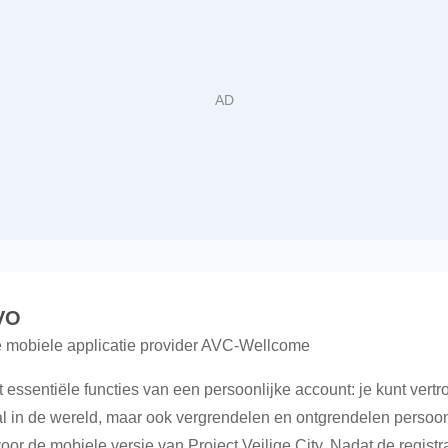
VO
e mobiele applicatie provider AVC-Wellcome
 essentiële functies van een persoonlijke account: je kunt vert
l in de wereld, maar ook vergrendelen en ontgrendelen persoon
oor de mobiele versie van Project Veilige City. Nadat de regist