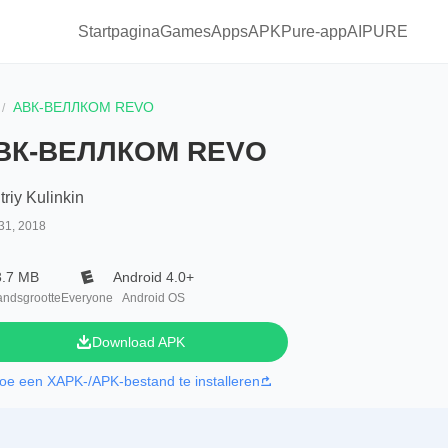
Startpagina
Games
Apps
APKPure-app
AIPURE
АВК-ВЕЛЛКОМ REVO
ВК-ВЕЛЛКОМ REVO
riy Kulinkin
31, 2018
3.7 MB
Android 4.0+
andsgrootte
Everyone
Android OS
Download APK
oe een XAPK-/APK-bestand te installeren