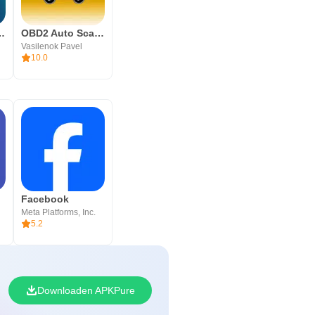
l News & Weather
OBD2 Auto Scaner OliviaDrive
Vasilenok Pavel
10.0
Facebook
Meta Platforms, Inc.
5.2
Downloaden APKPure