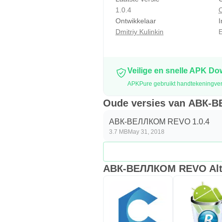
1.0.4
Ontwikkelaar
I
Dmitriy Kulinkin
E
Veilige en snelle APK D
APKPure gebruikt handtekeningver
Oude versies van АВК
АВК-ВЕЛЛКОМ REVO 1.0.4
3.7 MB
May 31, 2018
АВК-ВЕЛЛКОМ REVO Alte