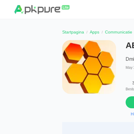
Startpagina
Apps
Communicatie
А
Dmit
May 
Best
H