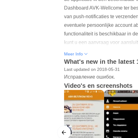
Dashboard AVK-Wellcome ter besch
van push-notificaties te verzende
eventuele persoonlijke account a
functionaliteit is beschikbaar in 
kunt u een aanvraag voor aanslui
design.
Meer Info
What's new in the latest 
Last updated on 2018-05-31
Исправление ошибок.
Video's en screenshots