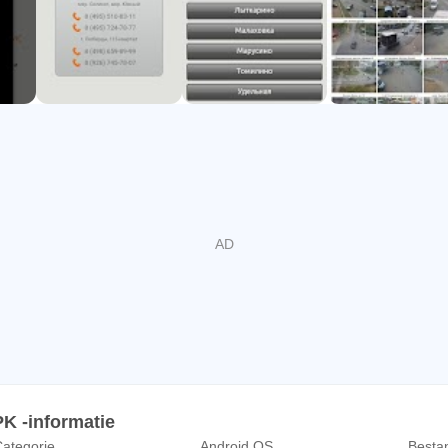
 -informatie
ategorie
Android OS
Besta