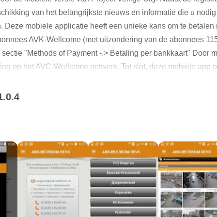
ikking van het belangrijkste nieuws en informatie die u nodig 
n. Deze mobiele applicatie heeft een unieke kans om te betalen
bonnees AVK-Wellcome (met uitzondering van de abonnees 115 L
de sectie "Methods of Payment -.> Betaling per bankkaart" Door m
ting op het AVC-Wellcome netwerk. Tot slot, deze mobiele app
1.0.4