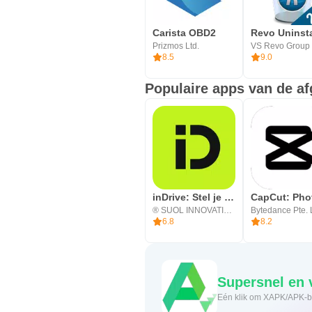
Carista OBD2
Prizmos Ltd.
VS Revo Group 
8.5
9.0
Populaire apps van de af
inDrive: Stel je tarief voor
® SUOL INNOVATIONS LTD
Bytedance Pte. 
6.8
8.2
Supe