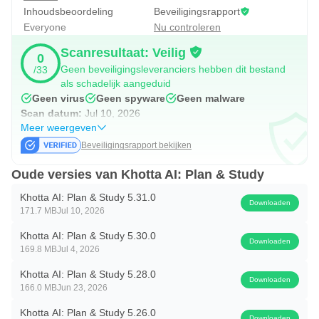
• Deel planningen met medestudenten
Inhoudsbeoordeling
Beveiligingsrapport
• Houd je cijfergemiddelde nauwkeurig bij
Everyone
Nu controleren
Scanresultaat: Veilig
0
🎯 Blijf gefocust, blijf winnen
Geen beveiligingsleveranciers hebben dit bestand
/33
Last van afleiding? Onze Focusmodus blokkeert apps die
als schadelijk aangeduid
je aandacht afleiden. Combineer het met de Pomodoro-
Geen virus
Geen spyware
Geen malware
Scan datum:
Jul 10, 2026
timer en zie je productiviteit omhoogschieten.
Meer weergeven
Beveiligingsrapport bekijken
Informatie over toegankelijkheidsdiensten: Deze app
gebruikt de API van de Toegankelijkheidsdienst van
Oude versies van Khotta AI: Plan & Study
Android voor de app-blokkeringsfunctie van de
Khotta AI: Plan & Study 5.31.0
Downloaden
Focusmodus. Wanneer je een focussessie start en apps
171.7 MB
Jul 10, 2026
selecteert om te blokkeren, detecteert de
Khotta AI: Plan & Study 5.30.0
Downloaden
Toegankelijkheidsdienst wanneer een geblokkeerde app
169.8 MB
Jul 4, 2026
wordt geopend en word je teruggeleid naar het
Khotta AI: Plan & Study 5.28.0
Downloaden
166.0 MB
Jun 23, 2026
startscherm. Deze dienst moet expliciet door jou worden
ingeschakeld in de Android-instellingen en kan op elk
Khotta AI: Plan & Study 5.26.0
Downloaden