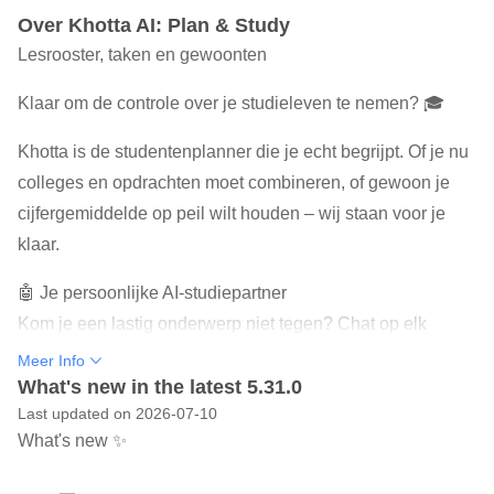
Over Khotta AI: Plan & Study
Lesrooster, taken en gewoonten
Klaar om de controle over je studieleven te nemen? 🎓
Khotta is de studentenplanner die je echt begrijpt. Of je nu
colleges en opdrachten moet combineren, of gewoon je
cijfergemiddelde op peil wilt houden – wij staan ​​voor je
klaar.
🤖 Je persoonlijke AI-studiepartner
Kom je een lastig onderwerp niet tegen? Chat op elk
moment met onze AI-assistent. Hij vat colleges samen, legt
Meer Info
complexe onderwerpen uit en helpt je zelfs bij de
What's new in the latest 5.31.0
Last updated on 2026-07-10
voorbereiding op tentamens. Zie het als een tutor in je zak
What's new ✨
– 24/7.