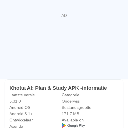
• Maak aangepaste dagelijkse routines
• Houd krachtige reeksen vol die je gemotiveerd houden
• Volg je consistentie met prachtige visualisaties
• Word de beste versie van jezelf – elke dag opnieuw
⏰ Mis nooit meer een deadline
Slimme herinneringen die echt werken. Ontvang
meldingen voor elke les, deadline voor een opdracht en
elk examen. Word wakker met prachtige,
gepersonaliseerde alarmschermen die de ochtenden een
stuk aangenamer maken.
Khotta AI: Plan & Study APK -informatie
📚 Plan als een professional
Laatste versie
Categorie
• Maak semesterplanningen die perfect aansluiten op
5.31.0
Onderwijs
JOUW rooster
Android OS
Bestandsgrootte
Android 8.1+
171.7 MB
• Vind je school en studierichting voor een snelle
Ontwikkelaar
Available on
configuratie
Axenda