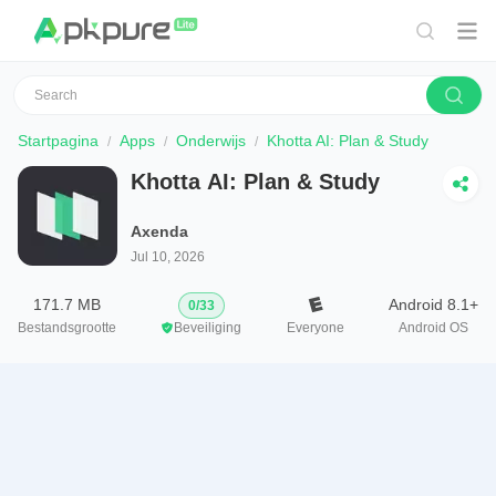
Startpagina
Apps
Onderwijs
Khotta AI: Plan & Study
Khotta AI: Plan & Study
Axenda
Jul 10, 2026
171.7 MB
Android 8.1+
0
/
33
Bestandsgrootte
Beveiliging
Everyone
Android OS