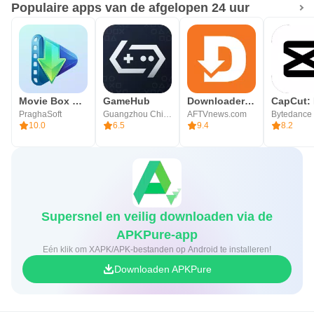
Populaire apps van de afgelopen 24 uur
Sluit je aan bij meer dan 1 miljoen studenten die hun
studieprestaties al hebben verbeterd.
Vragen? We staan ​​altijd voor je klaar →
help@khotta.io
Movie Box DramaPlay & Shows
GameHub
Downloader by AFTVnews
PraghaSoft
Guangzhou Chicken Run Network Technology Co.,Ltd.
AFTVnews.com
10.0
6.5
9.4
8.2
Supersnel en veilig downloaden via de
APKPure-app
Eén klik om XAPK/APK-bestanden op Android te installeren!
Downloaden APKPure