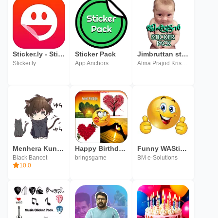
Sticker.ly - Sticker Maker & Sticker Pack
Sticker Pack
Jimbruttan sticker pack
Sticker.ly
App Anchors
Atma Prajod Krishna
Menhera Kun Sticker Pack
Happy Birthday & Love Sticker
Funny WASticker Sticker Pack
Black Bancet
bringsgame
BM e-Solutions
10.0