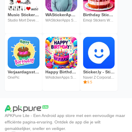
Music Sticker Pack
WAStickerApps Malayalam Sticker Pack
Birthday Stickers for WhatsApp
Studio Mort Development
WAStickerApps Sticker Pack
Emoji Stickers WAStickerApps
Verjaardagsstickers WASticker
Happy Birthday Stickers for WA
Sticker.ly - Sticker Maker
OnePic
WAstickerApps Stickers Store
Naver Z Corporation
9.5
APKPure Lite - Een Android app store met een eenvoudige maar
efficiënte pagina-ervaring. Ontdek de app die je wilt
gemakkelijker, sneller en veiliger.