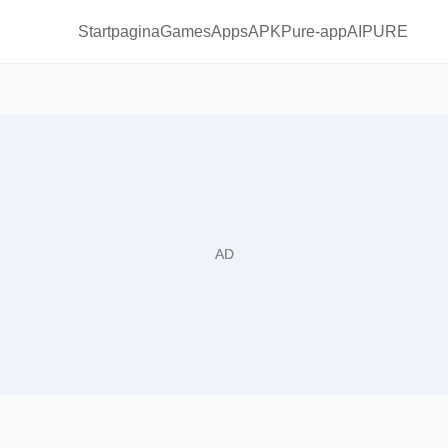
Startpagina
Games
Apps
APKPure-app
AIPURE