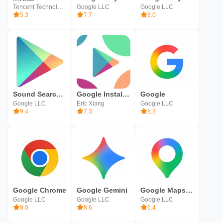
Tencent Technology (Shenzhen) Company Ltd.
Google LLC
Google LLC
5.3
7.7
8.0
Sound Search for Google Play
Google Installer
Google
Google LLC
Eric Xiang
Google LLC
9.4
7.3
8.3
Google Chrome
Google Gemini
Google Maps: Navigatie en OV
Google LLC
Google LLC
Google LLC
8.0
8.6
6.4