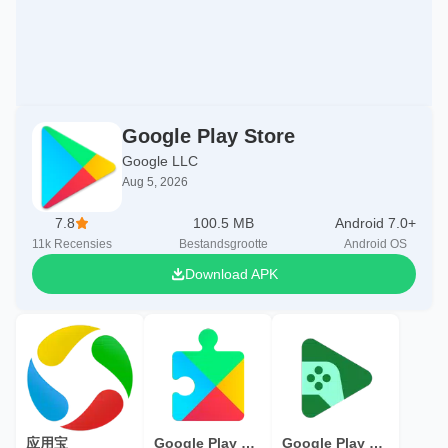
Google Play Store
Google LLC
Aug 5, 2026
7.8
100.5 MB
Android 7.0+
11k
Recensies
Bestandsgrootte
Android OS
Download APK
应用宝
Google Play Services
Google Play Games