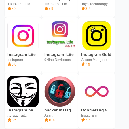
TikTok Pte. Ltd.
TikTok Pte. Ltd.
Joyo Technology Pte. Ltd.
8.2
7.9
8.7
Instagram Lite
Instagram_Lite
Instagram Gold
Instagram
9Nine Devlopers
Assem Mahgoob
6.8
7.9
instagram hacker
hacker instagram account
Boomerang van Instagram
ماهر الميزاني
Azart
Instagram
8.5
10.0
7.7