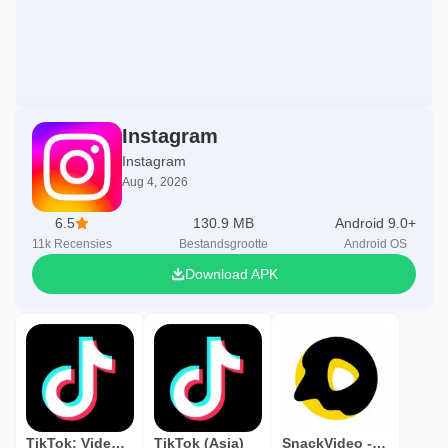
Instagram
Instagram
Aug 4, 2026
6.5
130.9 MB
Android 9.0+
11k
Recensies
Bestandsgrootte
Android OS
Download APK
TikTok: Video's & Muziek
TikTok (Asia)
SnackVideo - Video & Live Show