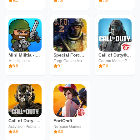
9.1
7.8
7.6
Mini Militia - War.io
Special Forces Group 2
Call of Duty®: Mobile - Garena
Miniclip.com
ForgeGames Mobile
Garena Mobile Private
8.8
9.1
7.0
Call of Duty: Warzone Mobile
FortCraft
Activision Publishing, Inc.
NetEase Games
6.6
8.0