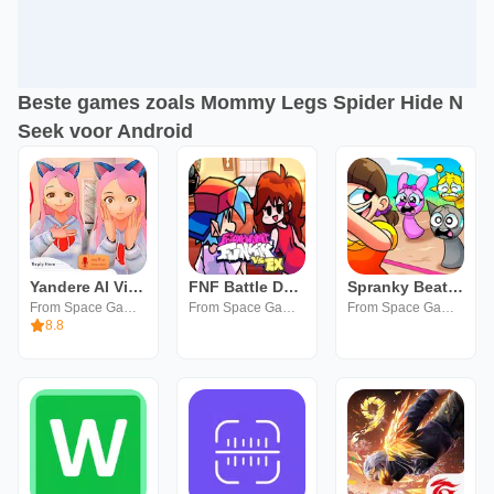
Beste games zoals Mommy Legs Spider Hide N
Seek voor Android
Yandere AI Virtual Girlfriend
FNF Battle Dance all Mods
Spranky Beatbox Survival
From Space Games
From Space Games
From Space Games
8.8