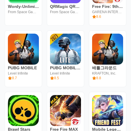
Wordy-Unlimited Daily Word
QRMagic QRCode Barcode Scanner
Free Fire: 9th Anniversary
From Space Games
From Space Games
GARENA INTERNATIONAL I
8.6
PUBG MOBILE
PUBG MOBILE LITE
배틀그라운드
Level Infinite
Level Infinite
KRAFTON, Inc.
8.7
8.5
8.8
Brawl Stars
Free Fire MAX
Mobile Legends: Bang Bang