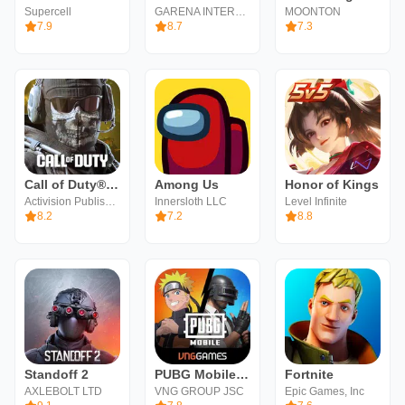
Supercell
GARENA INTERNATIONAL I
MOONTON
7.9
8.7
7.3
Call of Duty®: Mobile
Among Us
Honor of Kings
Activision Publishing, Inc.
Innersloth LLC
Level Infinite
8.2
7.2
8.8
Standoff 2
PUBG Mobile VN
Fortnite
AXLEBOLT LTD
VNG GROUP JSC
Epic Games, Inc