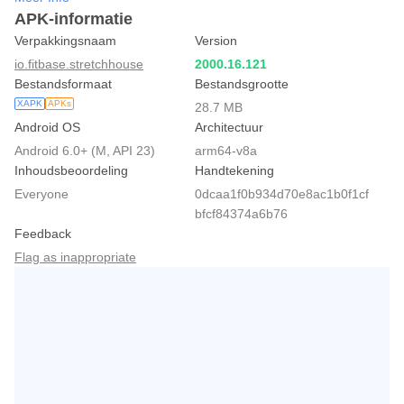
- Улучшена работа переходов по push-уведомлениям.
APK-informatie
- Также внесены многочисленные исправления и улучшения
Verpakkingsnaam
Version
для более комфортного использования.
io.fitbase.stretchhouse
2000.16.121
Bestandsformaat
Bestandsgrootte
XAPK
APKs
28.7 MB
Android OS
Architectuur
Android 6.0+ (M, API 23)
arm64-v8a
Inhoudsbeoordeling
Handtekening
Everyone
0dcaa1f0b934d70e8ac1b0f1cf
bfcf84374a6b76
Feedback
Flag as inappropriate