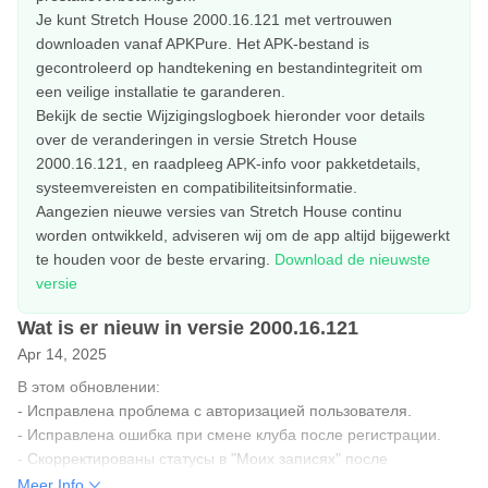
Je kunt Stretch House 2000.16.121 met vertrouwen
downloaden vanaf APKPure. Het APK-bestand is
gecontroleerd op handtekening en bestandintegriteit om
een veilige installatie te garanderen.
Bekijk de sectie Wijzigingslogboek hieronder voor details
over de veranderingen in versie Stretch House
2000.16.121, en raadpleeg APK-info voor pakketdetails,
systeemvereisten en compatibiliteitsinformatie.
Aangezien nieuwe versies van Stretch House continu
worden ontwikkeld, adviseren wij om de app altijd bijgewerkt
te houden voor de beste ervaring.
Download de nieuwste
versie
Wat is er nieuw in versie 2000.16.121
Apr 14, 2025
В этом обновлении:
- Исправлена проблема с авторизацией пользователя.
- Исправлена ошибка при смене клуба после регистрации.
- Скорректированы статусы в "Моих записях" после
регистрации на групповое или персональное занятие.
Meer Info