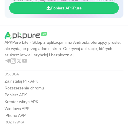
Jedno kliknięcie, aby zainstalować pliki XAPK/APK na Androidzie!
Pobierz APKPure
APKPure Lite - Sklep z aplikacjami na Androida oferujący proste,
ale wydajne przeglądanie stron. Odkrywaj aplikacje, których
szukasz łatwiej, szybciej i bezpieczniej.
USŁUGA
Zainstaluj Plik APK
Rozszerzenie chromu
Pobierz APK
Kreator witryn APK
Windows APP
iPhone APP
ROZRYWKA