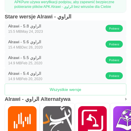
APKPure używa weryfikacji podpisu, aby zapewnić bezpieczne
pobieranie plików APK Alrawi - الراوي bez wirusów dla Ciebie
Stare wersje Alrawi - الراوي
Alrawi - الراوي 5.8
Pobierz
15.5 MB
May 24, 2023
Alrawi - الراوي 5.6
Pobierz
15.4 MB
Dec 26, 2020
Alrawi - الراوي 5.5
Pobierz
14.9 MB
Feb 25, 2020
Alrawi - الراوي 5.4
Pobierz
14.9 MB
Feb 20, 2020
Wszystkie wersje
Alrawi - الراوي Alternatywa