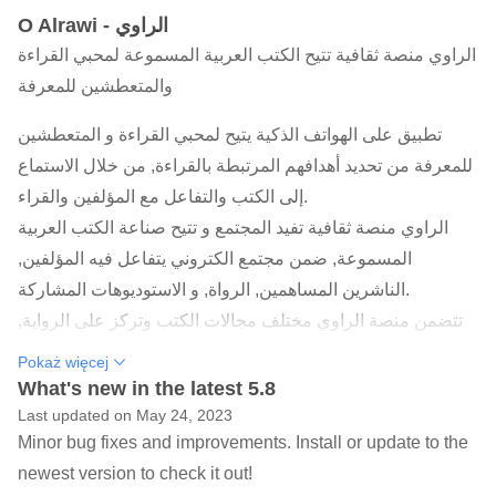
O Alrawi - الراوي
الراوي منصة ثقافية تتيح الكتب العربية المسموعة لمحبي القراءة
والمتعطشين للمعرفة
تطبيق على الهواتف الذكية يتيح لمحبي القراءة و المتعطشين
للمعرفة من تحديد أهدافهم المرتبطة بالقراءة, من خلال الاستماع
إلى الكتب والتفاعل مع المؤلفين والقراء.
الراوي منصة ثقافية تفيد المجتمع و تتيح صناعة الكتب العربية
المسموعة, ضمن مجتمع الكتروني يتفاعل فيه المؤلفين,
الناشرين المساهمين, الرواة, و الاستوديوهات المشاركة.
تتضمن منصة الراوي مختلف مجالات الكتب وتركز على الرواية,
الشعر, السيرة الذاتية, إدارة الأعمال, التنمية الذاتية, وعلم النفس.
Pokaż więcej
كل ما عليك هو تحميل التطبيق, الاشتراك, والاستماع للكتب
What's new in the latest 5.8
الصوتية عن طريق التطبيق بشكل مباشر.
Last updated on May 24, 2023
Minor bug fixes and improvements. Install or update to the
رحلة الألف ميل تبدأ بخطوة ..
newest version to check it out!
سيساعدك الراوي في أن تبدأ هذه الرحلة; حيث سيكون التطبيق