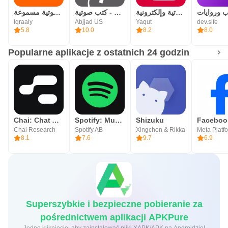
رفوف: كتب صوتية وإلكترونية
أبجد: روايات - قصص - كتب صوتية
اقرأ لي - كتب صوتية مسموعة
Iqraaly
Abjjad US
Yaqut
dev.sife
5.8
10.0
8.2
8.0
Popularne aplikacje z ostatnich 24 godzin
Chai: Chat AI Platform
Spotify: Music and Podcasts
Shizuku
Facebook
Chai Research
Spotify AB
Xingchen & Rikka
8.1
7.6
9.7
6.9
Superszybkie i bezpieczne pobieranie za
pośrednictwem aplikacji APKPure