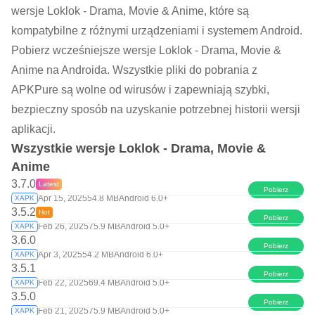
wersje Loklok - Drama, Movie & Anime, które są
kompatybilne z różnymi urządzeniami i systemem Android.
Pobierz wcześniejsze wersje Loklok - Drama, Movie &
Anime na Androida. Wszystkie pliki do pobrania z
APKPure są wolne od wirusów i zapewniają szybki,
bezpieczny sposób na uzyskanie potrzebnej historii wersji
aplikacji.
Wszystkie wersje Loklok - Drama, Movie &
Anime
3.7.0
Latest
Pobierz
Apr 15, 2025
54.8 MB
Android 6.0+
XAPK
3.5.2
Hot
Pobierz
Feb 26, 2025
75.9 MB
Android 5.0+
XAPK
3.6.0
Pobierz
Apr 3, 2025
54.2 MB
Android 6.0+
XAPK
3.5.1
Pobierz
Feb 22, 2025
69.4 MB
Android 5.0+
XAPK
3.5.0
Pobierz
Feb 21, 2025
75.9 MB
Android 5.0+
XAPK