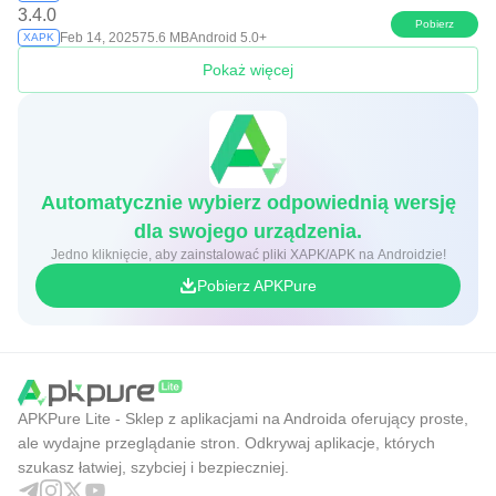
3.4.0
Pobierz
Feb 14, 2025
75.6 MB
Android 5.0+
XAPK
Pokaż więcej
Automatycznie wybierz odpowiednią wersję
dla swojego urządzenia.
Jedno kliknięcie, aby zainstalować pliki XAPK/APK na Androidzie!
Pobierz APKPure
APKPure Lite - Sklep z aplikacjami na Androida oferujący proste,
ale wydajne przeglądanie stron. Odkrywaj aplikacje, których
szukasz łatwiej, szybciej i bezpieczniej.