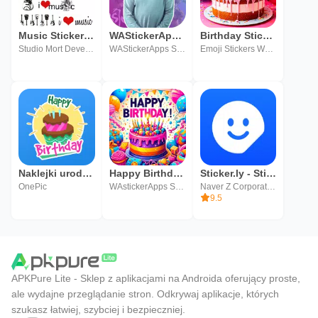
Music Sticker Pack
WAStickerApps Malayalam Sticker Pack
Birthday Stickers for WhatsApp
Studio Mort Development
WAStickerApps Sticker Pack
Emoji Stickers WAStickerApps
Naklejki urodzinowe WASticker
Happy Birthday Stickers for WA
Sticker.ly - Sticker Maker
OnePic
WAstickerApps Stickers Store
Naver Z Corporation
9.5
APKPure Lite - Sklep z aplikacjami na Androida oferujący proste,
ale wydajne przeglądanie stron. Odkrywaj aplikacje, których
szukasz łatwiej, szybciej i bezpieczniej.