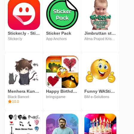
Sticker.ly - Sticker Maker & Sticker Pack
Sticker Pack
Jimbruttan sticker pack
Sticker.ly
App Anchors
Atma Prajod Krishna
Menhera Kun Sticker Pack
Happy Birthday & Love Sticker
Funny WASticker Sticker Pack
Black Bancet
bringsgame
BM e-Solutions
10.0