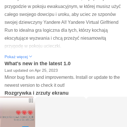
przygodzie w pokoju ewakuacyjnym, w której musisz użyć
całego swojego dowcipu i uroku, aby uciec ze szponów
swojej dziewczyny Yandere AI! Yandere Virtual Girlfriend
Run to idealna gra logiczna dla tych, którzy kochają
ekscytujące wyzwania i chcą przeżyć niesamowitą
przygodę w pokoju ucieczki.
Pokaż więcej
FUNKCJA
What's new in the latest 1.0
Zanurz się w naprawdę wyjątkowym doświadczeniu w
Last updated on Apr 25, 2023
grach bez żadnego ustalonego scenariusza
Minor bug fixes and improvements. Install or update to the
Negocjuj ze złożoną i nieprzewidywalną kotką Yandere,
newest version to check it out!
której osobowość i nastroje będą się zmieniać z rundy na
Rozgrywka i zrzuty ekranu
rundę
Twoje wybory i rozmowy z kotką Yandere będą miały
znaczący wpływ na wynik gry, więc bądź strategiczny i
myśl na nogach