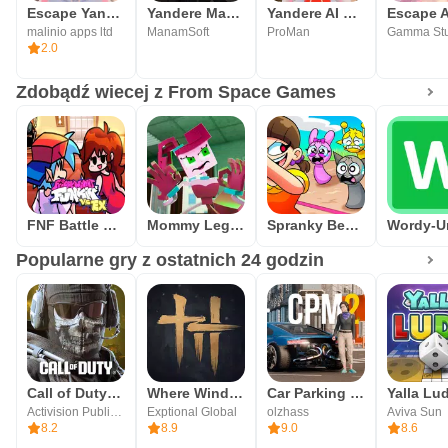
Escape Yandere AI Girlfriend
Yandere Magomusume
Yandere AI Virtual Girlfriend
malinio apps ltd
ManamSoft
ProMan
2.0
Zdobądź wiecej z From Space Games
FNF Battle Dance all Mods
Mommy Legs Spider Hide N Seek
Spranky Beatbox Survival
Popularne gry z ostatnich 24 godzin
Call of Duty®: Mobile
Where Winds Meet
Car Parking Multiplayer 2
Activision Publishing, Inc.
Exptional Global
olzhass
Aviva Sun
8.2
8.9
9.0
8.6