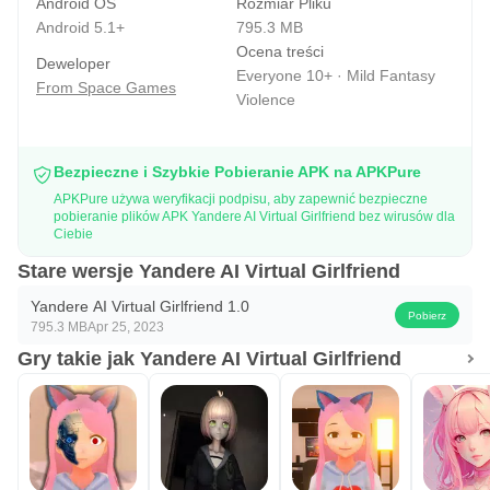
Android OS
Rozmiar Pliku
Android 5.1+
795.3 MB
Ocena treści
Deweloper
Everyone 10+ · Mild Fantasy
From Space Games
Violence
Bezpieczne i Szybkie Pobieranie APK na APKPure
APKPure używa weryfikacji podpisu, aby zapewnić bezpieczne
pobieranie plików APK Yandere AI Virtual Girlfriend bez wirusów dla
Ciebie
Stare wersje Yandere AI Virtual Girlfriend
Yandere AI Virtual Girlfriend 1.0
Pobierz
795.3 MB
Apr 25, 2023
Gry takie jak Yandere AI Virtual Girlfriend