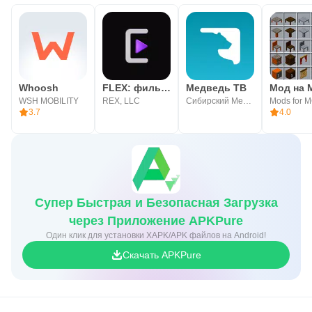
Whoosh
FLEX: фильмы и сериалы
Медведь ТВ
WSH MOBILITY
REX, LLC
Сибирский Медведь
3.7
4.0
Супер Быстрая и Безопасная Загрузка
через Приложение APKPure
Один клик для установки XAPK/APK файлов на Android!
Скачать APKPure