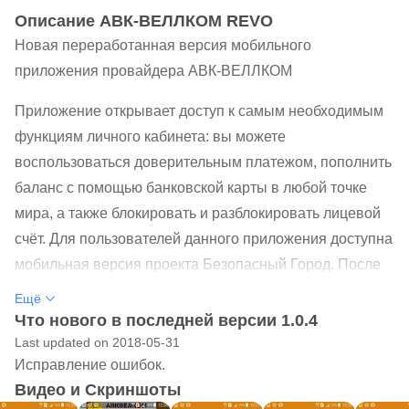
Oписание АВК-ВЕЛЛКОМ REVO
Новая переработанная версия мобильного
приложения провайдера АВК-ВЕЛЛКОМ
Приложение открывает доступ к самым необходимым
функциям личного кабинета: вы можете
воспользоваться доверительным платежом, пополнить
баланс с помощью банковской карты в любой точке
мира, а также блокировать и разблокировать лицевой
счёт. Для пользователей данного приложения доступна
мобильная версия проекта Безопасный Город. После
регистрации мобильного приложения в Личном
Ещё
кабинете АВК-ВЕЛЛКОМ становится доступной
Что нового в последней версии 1.0.4
рассылка самых важных новостей и необходимой
Last updated on 2018-05-31
Исправление ошибок.
информации от провайдера в виде push-уведомлений.
Видео и Скриншоты
В данном мобильном приложении появилась