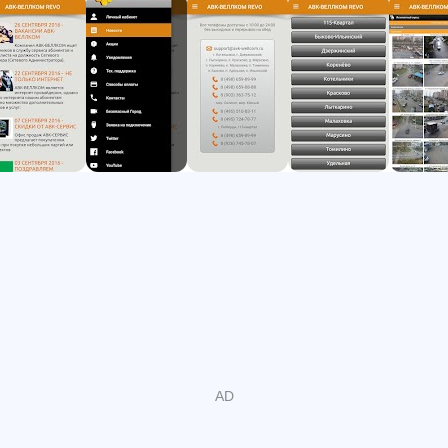
уникальная возможность оплаты услуг доступа в
Интернет для любого лицевого счёта абонентов АВК-
ВЕЛЛКОМ (кроме абонентов 115 квартала города
Люберцы). Этот функционал доступен в разделе
"Способы оплаты -> Оплата с помощью банковских
карт". Через данное мобильное приложение можно
отправить заявку на подключение к сети АВК-
ВЕЛЛКОМ. Наконец, в этом мобильном приложении
переработан и улучшен дизайн.