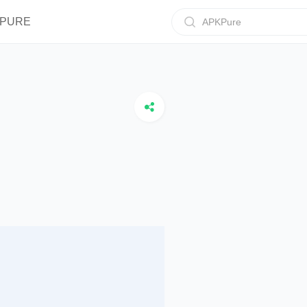
IPURE
APKPure