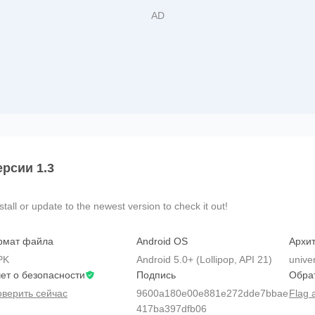
ерсии 1.3
all or update to the newest version to check it out!
рмат файла
Android OS
Архит
PK
Android 5.0+ (Lollipop, API 21)
unive
ет о безопасности
Подпись
Обра
верить сейчас
9600a180e00e881e272dde7bbae
Flag 
417ba397dfb06