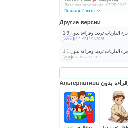
Дата сканирования:
07/05/2026
Показать больше
Другие версии
زء الذاريات ترديد وقراءة بدون 1.3
41.0 MB
12/04/2025
XAPK
زء الذاريات ترديد وقراءة بدون 1.1
40.2 MB
29/08/2022
APK
Альтернатива ون
روضة الاطفال في المنزل