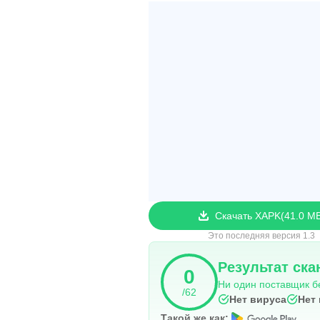
Скачать XAPK
41.0 M
Это последняя версия 1.3
Результат ска
0
Ни один поставщик б
/62
Нет вируса
Нет
Такой же как: