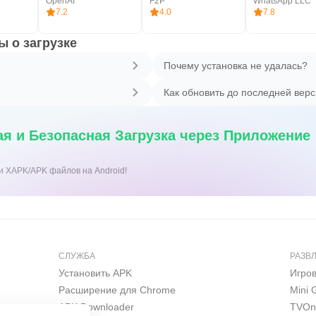
OpenAI
F2P
WhatsApp LLC
7.2
4.0
7.8
 о загрузке
Почему установка не удалась?
Как обновить до последней вер
я и Безопасная Загрузка через Приложение
ки XAPK/APK файлов на Android!
СЛУЖБА
РАЗВ
Установить APK
Игро
Расширение для Chrome
Mini
APK Downloader
TVOn