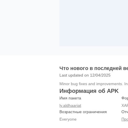
Что нового в последней в
Last updated on 12/04/2025
Minor bug fixes and improvements. Inst
Информация об APK
Имя пакета
Фо
ly.aldhaariat
XA
Возрастные ограничения
Отч
Everyone
Про