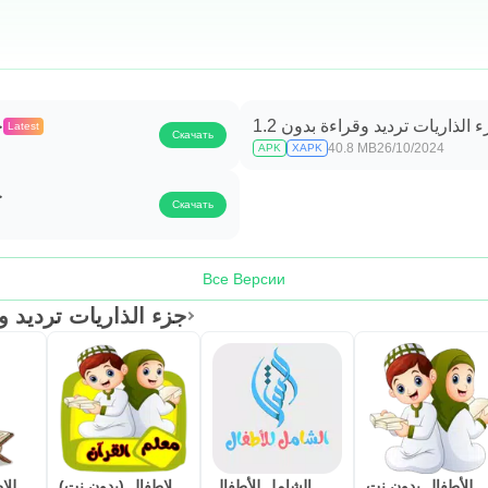
 الذاريات ترديد وقراءة بدون 1.2
ج
Latest
Скачать
40.8 MB
26/10/2024
APK
XAPK
ج
Скачать
Все Версии
جزء الذاريات ترديد وقراءة بد
ر للأطفال بدون نت
المصحف الشامل للأطفال
معلم القرآن للاطفال (بدون نت)
المصحف المعلم للاطفال (جزء عم)