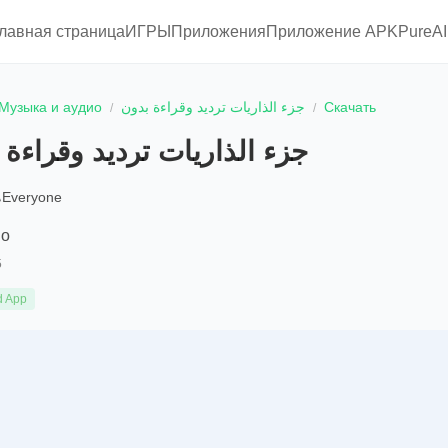
главная страница
ИГРЫ
Приложения
Приложение APKPure
A
Музыка и аудио
جزء الذاريات ترديد وقراءة بدون
Скачать
جزء الذاريات ترديد وقراءة 
Everyone
io
5
d App