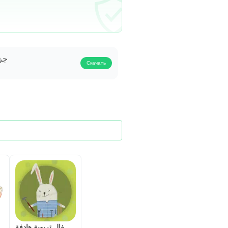
جزء
Скачать
حدثني – قصص اطفال تربوية هادفة
قصار السو