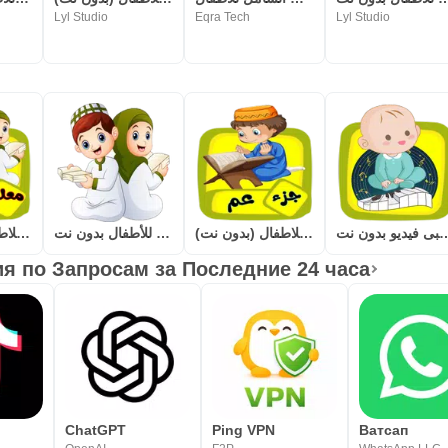
Lyl Studio
Eqra Tech
Lyl Studio
بيبى فيديو بدون نت
تعليم جزء عم للاطفال (بدون نت)
قصار السور للأطفال بدون نت
معلم القرآن للاطفال (بدون نت)
 по Запросам за Последние 24 часа
ChatGPT
Ping VPN
Ватсап