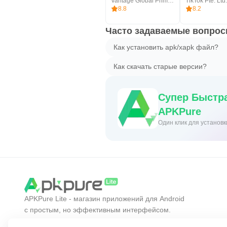
Vantage Global Prime PTY LTD
TikTok Pte. Ltd.
8.8
8.2
Часто задаваемые вопросы
Как установить apk/xapk файл?
Как скачать старые версии?
Супер Быстра
APKPure
Один клик для установ
APKPure Lite - магазин приложений для Android
с простым, но эффективным интерфейсом.
Открывайте нужные приложения проще,