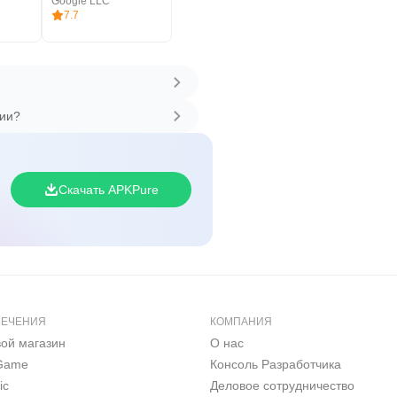
Google LLC
7.7
сии?
Скачать APKPure
ЛЕЧЕНИЯ
КОМПАНИЯ
вой магазин
О нас
 Game
Консоль Pазработчика
ic
Деловое сотрудничество