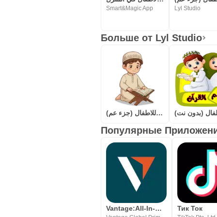
Smart&Magic App
Lyl Studio
Больше от Lyl Studio
المصحف المعلم للاطفال (جزء عم)
Популярные Приложения
Vantage:All-In-One Trading App
Тик Ток