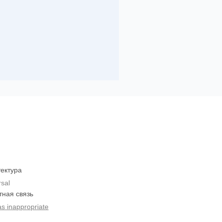
ектура
rsal
тная связь
as inappropriate