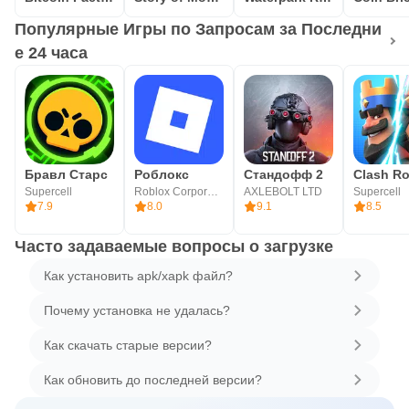
Популярные Игры по Запросам за Последни
е 24 часа
Бравл Старс
Роблокс
Стандофф 2
Clash Ro
Supercell
Roblox Corporation
AXLEBOLT LTD
Supercell
7.9
8.0
9.1
8.5
Часто задаваемые вопросы о загрузке
Как установить apk/xapk файл?
Почему установка не удалась?
Как скачать старые версии?
Как обновить до последней версии?