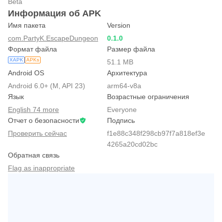
Beta
Информация об APK
Имя пакета
Version
com.PartyK.EscapeDungeon
0.1.0
Формат файла
Размер файла
XAPK
APKs
51.1 MB
Android OS
Архитектура
Android 6.0+ (M, API 23)
arm64-v8a
Язык
Возрастные ограничения
English 74 more
Everyone
Отчет о безопасности
Подпись
Проверить сейчас
f1e88c348f298cb97f7a818ef3e
4265a20cd02bc
Обратная связь
Flag as inappropriate