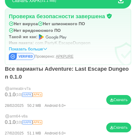
Скачать XAPK
51.1 MB
Проверка безопасности завершена
Нет вируса
Нет шпионского ПО
Нет вредоносного ПО
Такой же как:
Имя пакета:
com.PartyK.EscapeDungeon
Показать больше
Проверено:
APKPURE
Все варианты Adventure: Last Escape Dungeo
n 0.1.0
armeabi-v7a
0.1.0
(10)
XAPK
APKs
Скачать
28/02/2025
50.2 MB
Android 6.0+
arm64-v8a
0.1.0
(10)
XAPK
APKs
Скачать
27/02/2025
51.1 MB
Android 6.0+