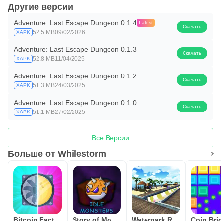
Другие версии
Adventure: Last Escape Dungeon 0.1.4
Latest
Скачать
52.5 MB
09/02/2026
XAPK
Adventure: Last Escape Dungeon 0.1.3
Скачать
52.8 MB
11/04/2025
XAPK
Adventure: Last Escape Dungeon 0.1.2
Скачать
51.3 MB
24/03/2025
XAPK
Adventure: Last Escape Dungeon 0.1.0
Скачать
51.1 MB
27/02/2025
XAPK
Все Версии
Больше от Whilestorm
Bitcoin Factory Idle Miner BTC
Story of Monsters: Idle
Waterpark Race