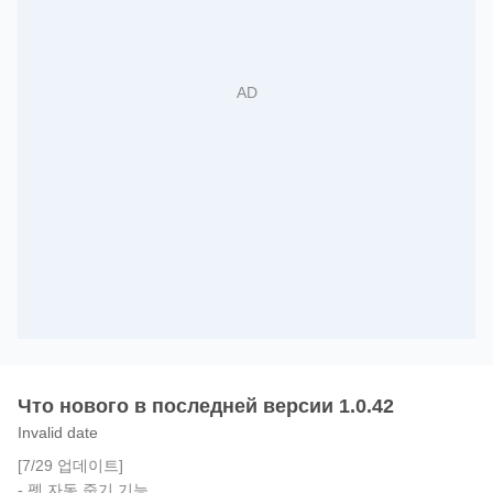
Что нового в последней версии 1.0.42
Invalid date
[7/29 업데이트]
- 펫 자동 줍기 기능