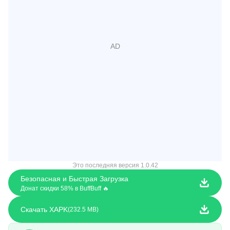
Это последняя версия 1.0.42
Безопасная и Быстрая Загрузка
Донат скидки 58% в BuffBuff 🔥
Скачать XAPK
232.5 MB