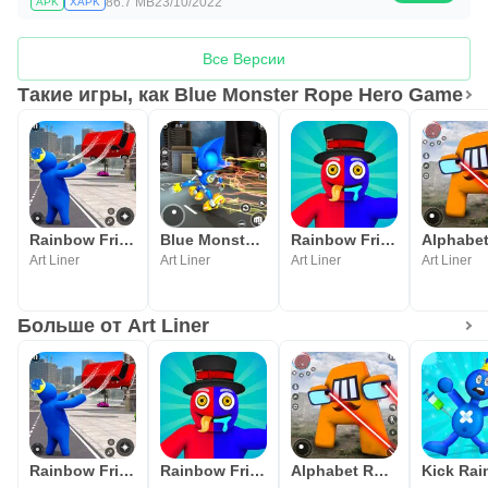
86.7 MB
23/10/2022
APK
XAPK
Все Версии
Такие игры, как Blue Monster Rope Hero Game
Rainbow Friends Blue FnF Game
Blue Monster Rope Hero Game
Rainbow Friends Survival Rope
Art Liner
Art Liner
Art Liner
Art Liner
Больше от Art Liner
Rainbow Friends Blue FnF Game
Rainbow Friends Survival Rope
Alphabet Rope Hero