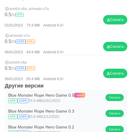
arm64-v8a, armeabi-v7a
0.5
(5)
APK
Скачать
01/01/2023
75.9 MB
Android 6.0+
armeabi-v7a
0.5
(5)
XAPK
APKs
Скачать
06/01/2023
64.6 MB
Android 6.0+
arm64-v8a
0.5
(5)
XAPK
APKs
Скачать
06/01/2023
65.4 MB
Android 6.0+
Другие версии
Blue Monster Rope Hero Game 0.5
Latest
Скачать
75.9 MB
01/01/2023
APK
XAPK
Blue Monster Rope Hero Game 0.3
Скачать
85.8 MB
11/11/2022
APK
XAPK
Blue Monster Rope Hero Game 0.2
Скачать