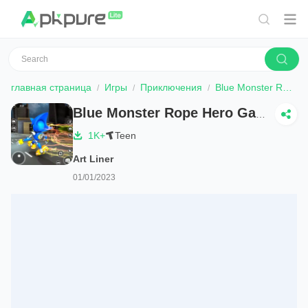
главная страница
Игры
Приключения
Blue Monster Rope Hero Game
Blue Monster Rope Hero Game
1K+
Teen
Art Liner
01/01/2023