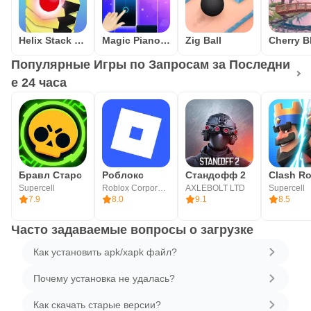
Helix Stack Smash: Jump Ball
Magic Piano Tiles - Kpop BTS
Zig Ball
Популярные Игры по Запросам за Последни
е 24 часа
Бравл Старс
Роблокс
Стандофф 2
Clash Ro
Supercell
Roblox Corporation
AXLEBOLT LTD
Supercell
7.9
8.0
9.1
8.5
Часто задаваемые вопросы о загрузке
Как установить apk/xapk файл?
Почему установка не удалась?
Как скачать старые версии?