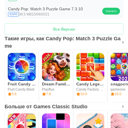
Candy Pop: Match 3 Puzzle Game 7.3.10
Скачать
38.5 MB
15/09/2021
XAPK
Все Версии
Такие игры, как Candy Pop: Match 3 Puzzle Ga
me
Fruit Candy Blast
Dream Family: Три в ряд
Candy Legend
Fruit Candy Blast
Playflux
Candy Factory Game
gameone
5.6
7.8
10.0
10.0
Больше от Games Classic Studio