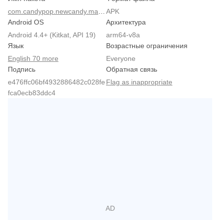
com.candypop.newcandy.match3game
APK
Android OS
Архитектура
Android 4.4+ (Kitkat, API 19)
arm64-v8a
Язык
Возрастные ограничения
English 70 more
Everyone
Подпись
Обратная связь
e476ffc06bf4932886482c028fe
Flag as inappropriate
fca0ecb83ddc4