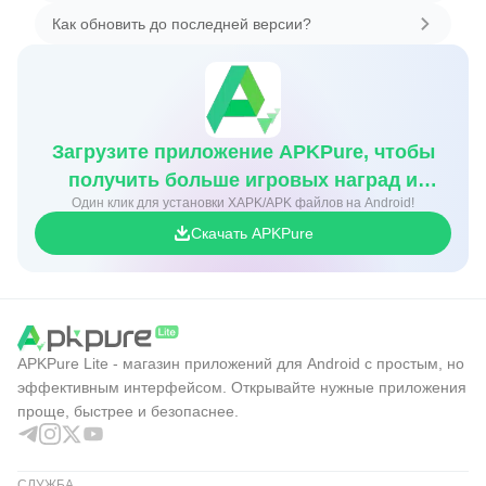
Как обновить до последней версии?
Загрузите приложение APKPure, чтобы
получить больше игровых наград и
Один клик для установки XAPK/APK файлов на Android!
скидок
Скачать APKPure
APKPure Lite - магазин приложений для Android с простым, но
эффективным интерфейсом. Открывайте нужные приложения
проще, быстрее и безопаснее.
СЛУЖБА