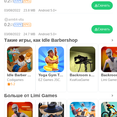
0.2
(2)
XAPK
APKs
Скачать
03/08/2022
23.8 MB
Android 5.0+
arm64-v8a
0.2
(2)
XAPK
APKs
Скачать
03/08/2022
24.7 MB
Android 5.0+
Такие игры, как Idle Barbershop
Idle Barber Shop Tycoon — Экон
Yoga Gym Tycoon: Idle Game
Backroom survival
Codigames
EZ Games JSC.
KvaKvaGame
Limi Game
5.2
Больше от Limi Games