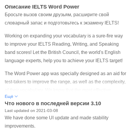
Oписание IELTS Word Power
Бросьте вызов своим друзьям, расширите свой
словарный запас и подготовьтесь к экзамену IELTS!
Working on expanding your vocabulary is a sure-fire way
to improve your IELTS Reading, Writing, and Speaking
band scores! Let the British Council, the world's English
language experts, help you to achieve your IELTS target!
The Word Power app was specially designed as an aid for
test-takers to improve the range, as well as the complexity,
of their vocabulary. We know that the most effective
Ещё
learning takes place when you are enjoying yourself, so
Что нового в последней версии 3.10
we have developed a series of interesting and exciting
Last updated on 2021-03-08
vocabulary-building games that will ensure that you learn
We have done some UI update and made stability
and have fun at the same time! You can even challenge
improvements.
your friends and see who has the best vocabulary!