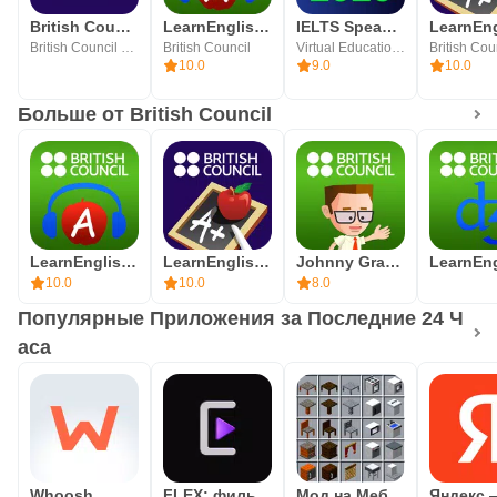
British Council EnglishScore
LearnEnglish Podcasts
IELTS Speaking Assistant
British Council EnglishScore
British Council
Virtual Education OU
British Cou
10.0
9.0
10.0
Больше от British Council
LearnEnglish Podcasts
LearnEnglish Grammar
Johnny Grammar Word Challenge
10.0
10.0
8.0
Популярные Приложения за Последние 24 Ч
аса
Whoosh
FLEX: фильмы и сериалы
Мод на Мебель для Майнкрафт ПЕ