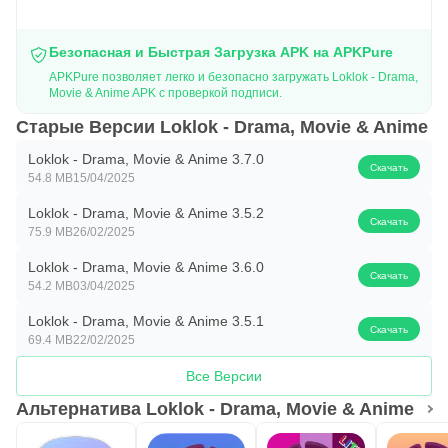
зависит от версии, поэтому лучше заранее освободить
немного памяти.
Безопасная и Быстрая Загрузка APK на APKPure
После загрузки начнется установка и появится ярлык.
APKPure позволяет легко и безопасно загружать Loklok - Drama,
Проверьте стабильность сети, откройте приложение и
Movie & Anime APK с проверкой подписи.
начните просмотр из удобной категории.
Старые Версии Loklok - Drama, Movie & Anime
Loklok - Drama, Movie & Anime 3.7.0
Скачать
54.8 MB
15/04/2025
Loklok - Drama, Movie & Anime 3.5.2
Скачать
75.9 MB
26/02/2025
Loklok - Drama, Movie & Anime 3.6.0
Скачать
54.2 MB
03/04/2025
Loklok - Drama, Movie & Anime 3.5.1
Скачать
69.4 MB
22/02/2025
Все Версии
Альтернатива Loklok - Drama, Movie & Anime