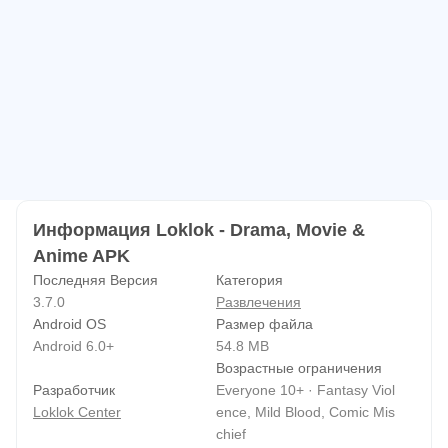
языках удобно включать для фильмов из других стран.
Поиск, рекомендации и офлайн‑кэш
Релизы легко находить через строку поиска,
рекомендации и историю. После того как Loklok cкачать
и открыть, подборки быстро предлагают свежие
фильмы и сериалы по интересам. Если связи нет,
полезно заранее закэшировать серии и смотреть их в
Информация Loklok - Drama, Movie &
самолете или метро.
Anime APK
Последняя Версия
Категория
Загрузка Loklok на APKPure
3.7.0
Развлечения
Android OS
Размер файла
На APKPure доступна актуальная сборка для ручной
Android 6.0+
54.8 MB
установки. Можно скачать Loklok как APK-файл,
Возрастные ограничения
Разработчик
Everyone 10+ · Fantasy Viol
загрузка обычно занимает от нескольких секунд до
Loklok Center
ence, Mild Blood, Comic Mis
пары минут, все зависит от скорости интернета. Размер
chief