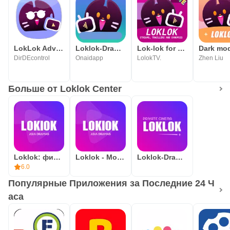
LokLok Advice for asian dramas
Loklok-Dramas&Movies
Lok-lok for Movie Synopsis
DirDEcontrol
Onaidapp
LolokTV.
Zhen Liu
Больше от Loklok Center
Loklok: фильмы, сериалы, аниме
Loklok - Movies&TV series
Loklok-Dramas&Movies
6.0
Популярные Приложения за Последние 24 Ч
аса