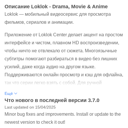
Oписание Loklok - Drama, Movie & Anime
Loklok — мобильный видеосервис для просмотра
фильмов, сериалов и анимации.
Приложение от Loklok Center делает акцент на простом
интерфейсе и чистом, плавном HD воспроизведении,
чтобы ничто не отвлекало от сюжета. Многоязычные
субтитры помогают разбираться в видео без лишних
усилий, даже когда аудио на другом языке.
Поддерживаются онлайн просмотр и кэш для офлайна,
так что серии легко взять с собой. Для ручной
установки удобно использовать Loklok APK. Ниже
Ещё
представлены функции, которые чаще всего нравятся
Что нового в последней версии 3.7.0
мобильным пользователям. Каталог регулярно
Last updated on 15/04/2025
Minor bug fixes and improvements. Install or update to the
пополняется новыми релизами, и свежие разделы
newest version to check it out!
заметны сразу. Навигация остаётся простой и понятной