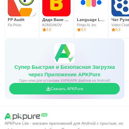
FP Audit
Дядя Ваня VPN
Language Learning: Pingo AI
Чат Рул
Fix Price
KONDAKOV
Pingo AI, Inc.
2.0
5.5
5.3
Супер Быстрая и Безопасная Загрузка
через Приложение APKPure
Один клик для установки XAPK/APK файлов на Android!
Скачать APKPure
APKPure Lite - магазин приложений для Android с простым, но