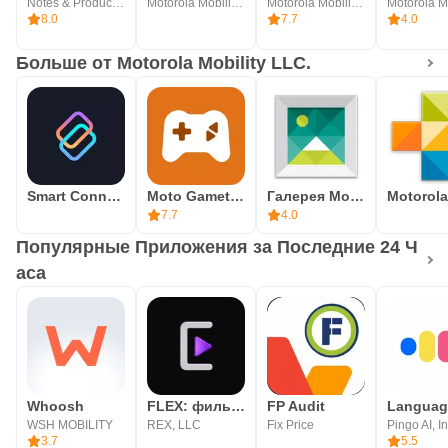
Notes & Productivity Apps
Motorola Mobility LLC.
Motorola Mobility LLC.
8.0
7.7
4.0
Больше от Motorola Mobility LLC.
Smart Connect
Moto Gametime
Галерея Motorola
7.7
4.0
Популярные Приложения за Последние 24 Ч
аса
Whoosh
FLEX: фильмы и сериалы
FP Audit
WSH MOBILITY
REX, LLC
Fix Price
Pingo AI, In
3.7
5.5