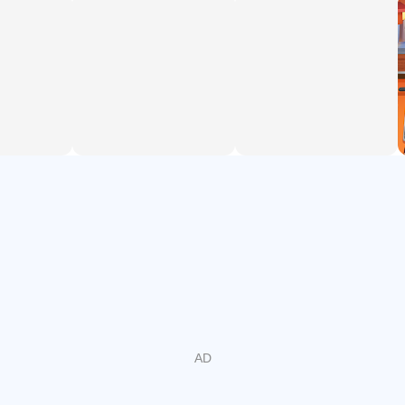
получите за больше и больше улучшений и еды!
Особенности:
- 180+ уровней
- 300+ разных видов рамена
- тысячи разных комбинаций
- Многие клиенты для обслуживания и разблокировки
- Разные области, чтобы разблокировать
- Модернизируемый верстак
- Бесплатно играть + Гораздо больше!