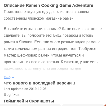
Oписание Ramen Cooking Game Adventure
Приготовьте вкусную еду для клиентов в вашем
собственном японском магазине рамэн!
Вы любите игры в стиле аниме? Даже если вы этого не
сделаете, вы полюбите это! Будь поваром и готовь
рамен в Японии! Есть так много разных видов рамен с
таким количеством разных ингредиентов. Требуется
мастер шеф-повар рамен, чтобы научиться и
приготовить их все с легкостью. К счастью, у вас есть
возможность взглянуть на ингредиенты для
определенного типа рамена, который попросят ваши
Ещё
клиенты. Вам нужно правильно подобрать
Что нового в последней версии 3
ингредиенты, иначе ваши клиенты могут остаться
Last updated on 2019-12-03
Bug fixes
несчастными. Чем больше рамен вы сделаете, тем
Геймплей и Скриншоты
лучше будет ваш магазин и тем больше денег вы