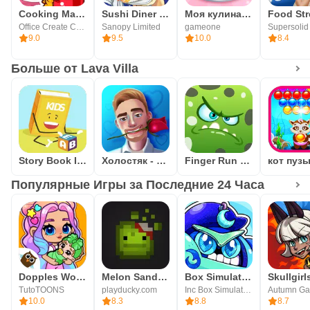
Cooking Mama: Let's cook!
Sushi Diner - Fun Cooking Game
Моя кулинария: игра шеф-повара
Office Create Corp.
Sanopy Limited
gameone
Supersolid
9.0
9.5
10.0
8.4
Больше от Lava Villa
Story Book In English Free Offline Reading - USA
Холостяк - квест игра
Finger Run - Farm Escape
Популярные Игры за Последние 24 Часа
Dopples World
Melon Sandbox
Box Simulator Told
TutoTOONS
playducky.com
Inc Box SimulatorBrawl
10.0
8.3
8.8
8.7