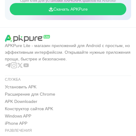
Один клик для установки XAPK/APK файлов на Android!
Скачать APKPure
APKPure Lite - магазин приложений для Android с простым, но
эффективным интерфейсом. Открывайте нужные приложения
проще, быстрее и безопаснее.
СЛУЖБА
Установить APK
Расширение для Chrome
APK Downloader
Конструктор сайтов APK
Windows APP
iPhone APP
РАЗВЛЕЧЕНИЯ