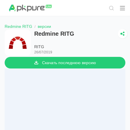
Redmine RITG
версии
Redmine RITG
RITG
26/07/2019
Скачать последнюю версию