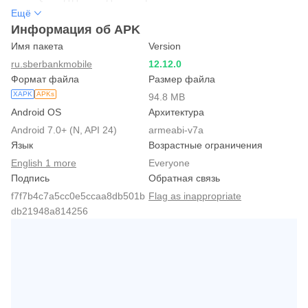
сохранить в Профиле, чтобы не искать его каждый раз на
Ещё
Госуслугах или среди снимков экрана. Всё что нужно — это
Информация об APK
зайти в карточку «QR-код COVID-19» в разделе «Данные и
Имя пакета
Version
Сбер ID» и вспомнить пароль от Госуслуг.
ru.sberbankmobile
12.12.0
Формат файла
Размер файла
XAPK
APKs
94.8 MB
Android OS
Архитектура
Android 7.0+ (N, API 24)
armeabi-v7a
Язык
Возрастные ограничения
English 1 more
Everyone
Подпись
Обратная связь
f7f7b4c7a5cc0e5ccaa8db501b
Flag as inappropriate
db21948a814256