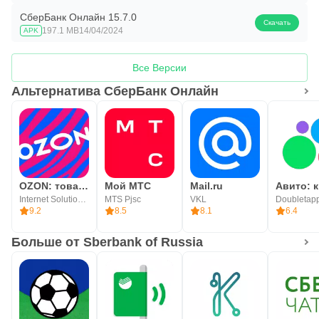
СберБанк Онлайн 15.7.0
Скачать
197.1 MB
14/04/2024
APK
Все Версии
Альтернатива СберБанк Онлайн
OZON: товары, одежда, билеты
Мой МТС
Mail.ru
Internet Solutions LLC
MTS Pjsc
VKL
Doubletap
9.2
8.5
8.1
6.4
Больше от Sberbank of Russia