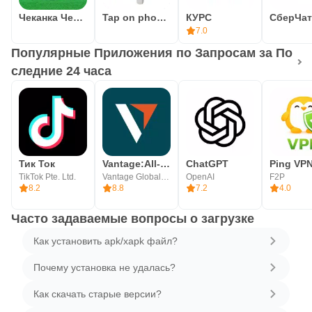
Чеканка Челлендж
Tap on phone - принимай оплату смартфоном
КУРС
СберЧат
7.0
Популярные Приложения по Запросам за По
следние 24 часа
Тик Ток
Vantage:All-In-One Trading App
ChatGPT
Ping VP
TikTok Pte. Ltd.
Vantage Global Prime PTY LTD
OpenAI
F2P
8.2
8.8
7.2
4.0
Часто задаваемые вопросы о загрузке
Как установить apk/xapk файл?
Почему установка не удалась?
Как скачать старые версии?