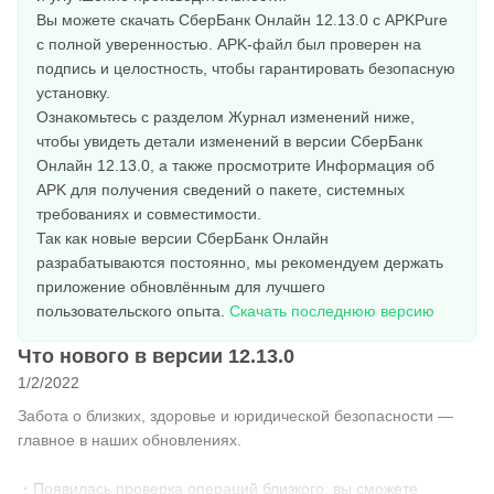
Вы можете скачать СберБанк Онлайн 12.13.0 с APKPure
с полной уверенностью. APK-файл был проверен на
подпись и целостность, чтобы гарантировать безопасную
установку.
Ознакомьтесь с разделом Журнал изменений ниже,
чтобы увидеть детали изменений в версии СберБанк
Онлайн 12.13.0, а также просмотрите Информация об
APK для получения сведений о пакете, системных
требованиях и совместимости.
Так как новые версии СберБанк Онлайн
разрабатываются постоянно, мы рекомендуем держать
приложение обновлённым для лучшего
пользовательского опыта.
Скачать последнюю версию
Что нового в версии 12.13.0
1/2/2022
Забота о близких, здоровье и юридической безопасности —
главное в наших обновлениях.
・Появилась проверка операций близкого: вы сможете