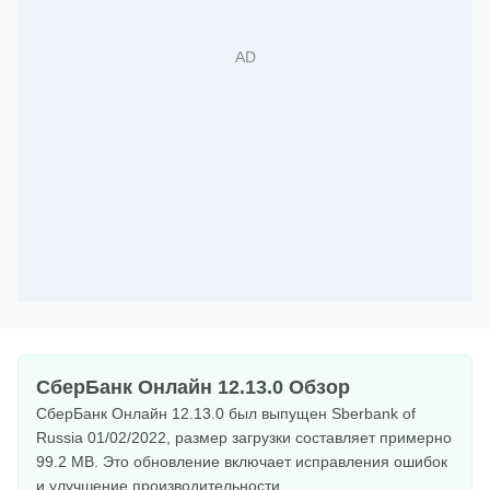
СберБанк Онлайн 12.13.0 Обзор
СберБанк Онлайн 12.13.0 был выпущен Sberbank of
Russia 01/02/2022, размер загрузки составляет примерно
99.2 MB. Это обновление включает исправления ошибок
и улучшение производительности.