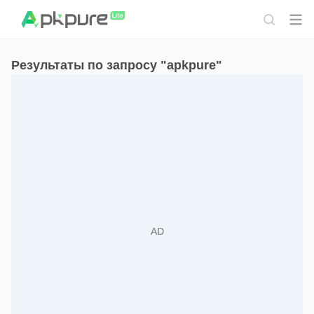
Результаты по запросу "apkpure"