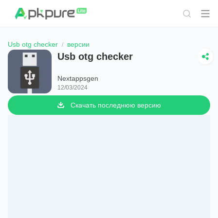
Usb otg checker
версии
Usb otg checker
Nextappsgen
12/03/2024
Скачать последнюю версию