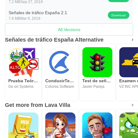
7.2 MB
Sep 27, 2019
Señales de tráfico España 2.1
Download
7.6 MB
Mar 9, 2019
All Versions
Señales de tráfico España Alternative
Prueba Teórica de Manejo
ConducirTest: Examen Teorico
Test de señales de tráfico
Go on Systems
Colonia Software
Javier Pareja
VZ INC AP
Get more from Lava Villa