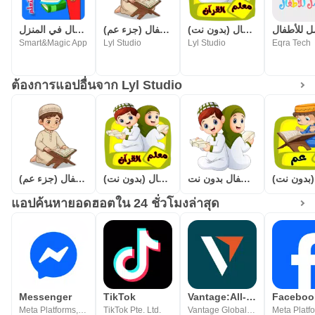
معلم القرآن للاطفال (بدون نت)
المصحف المعلم للاطفال (جزء عم)
روضة الاطفال في المنزل
Smart&Magic App
Lyl Studio
Lyl Studio
Eqra Tech
ต้องการแอปอื่นจาก Lyl Studio
قصار السور للأطفال بدون نت
معلم القرآن للاطفال (بدون نت)
المصحف المعلم للاطفال (جزء عم)
แอปค้นหายอดฮอตใน 24 ชั่วโมงล่าสุด
Messenger
TikTok
Vantage:All-In-One Trading App
Faceboo
Meta Platforms, Inc.
TikTok Pte. Ltd.
Vantage Global Prime PTY LTD