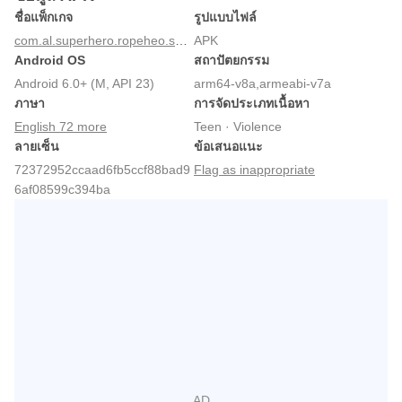
ชื่อแพ็กเกจ
รูปแบบไฟล์
com.al.superhero.ropeheo.spider.hero.vicetown
APK
Android OS
สถาปัตยกรรม
Android 6.0+ (M, API 23)
arm64-v8a,armeabi-v7a
ภาษา
การจัดประเภทเนื้อหา
English 72 more
Teen · Violence
ลายเซ็น
ข้อเสนอแนะ
72372952ccaad6fb5ccf88bad9
Flag as inappropriate
6af08599c394ba