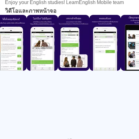
* เพิ่มวิดีโอใหม่ทุกสัปดาห์เพื่อให้คุณดูได้ไม่มีหมด เรามีวิดีโอ
Enjoy your English studies! LearnEnglish Mobile team
เกี่ยวกับหัวข้อต่างๆ ตั้งแต่เคล็ดลับการเรียนภาษาไปจนถึงการ
วิดีโอและภาพหน้าจอ
ท่องเที่ยว เรียกได้ว่าเราพร้อมตอบโจทย์สำหรับผู้ใช้ทุกคน
* วิดีโอที่ดาวน์โหลดได้หมายความว่าคุณสามารถดูแบบออฟ
ไลน์ได้ แต่ไม่ต้องกังวลไป เมื่อดูวิดีโอจบแล้ว คุณสามารถลบ
ทิ้งเพื่อให้ไม่เปลืองพื้นที่ในโทรศัพท์ของคุณ
* สคริปต์เสียงแบบอินเทอร์แอกทีฟช่วยให้ง่ายต่อการเปิดฟังวลี
หรือคำศัพท์ใหม่ๆ ซ้ำกี่ครั้งก็ได้ นอกจากนี้ฟังก์ชั่นการควบคุม
ระดับเสียงยังช่วยให้คุณปรับความเร็วของวิดีโอได้หากผู้พูด
พูดเร็วเกินไปหรือเข้าใจยาก
* เครื่องเล่นมี 3 รูปแบบ: แนวตั้ง 1 (วิดีโอและสคริปต์) แนวตั้ง
2 (เฉพาะสคริปต์) และแนวนอน (เฉพาะวิดีโอ) เพื่อให้ง่ายและ
สะดวกต่อการเรียนรู้ของคุณ
* เพลิดเพลินกับแบบฝึกหัดง่ายๆ สำหรับเนื้อหาในแต่ละตอน
พร้อมหน้าจอรายงานความคืบหน้าเพื่อให้คุณสามารถ
ติดตามพัฒนาการของตัวเอง