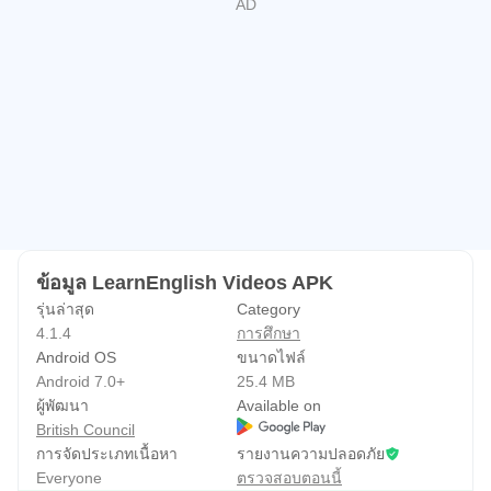
* แชร์สิ่งที่คุณกำลังรับชมและฟังผ่าน Facebook, Twitter และ
อีเมลด้วยการแชร์โซเชียลมีเดียที่มีในตัว เฉลิมฉลอง
พัฒนาการของคุณกับเพื่อนๆ
ข้อเสนอแนะ
เรายินดีรับฟังข้อเสนอแนะทุกประการ หากคุณกำลังประสบ
ปัญหาใดๆ กับการใช้งานแอปของเรา โปรดส่งอีเมลถึงเราที่
learnenglish.mobile@britishcouncil.org
พร้อมระบุคำอธิ
บายสั้นๆ เกี่ยวกับปัญหาที่พบเจอและข้อมูลเกี่ยวกับโทรศัพท์
และระบบปฏิบัติการที่คุณใช้ให้มากที่สุดเท่าที่จะทำได้ โปรด
ข้อมูล LearnEnglish Videos APK
อย่ารอให้มีบางอย่างผิดพลาดก่อนแล้วค่อยติดต่อหาเรา คุณ
รุ่นล่าสุด
Category
สามารถส่งอีเมลถึงเราได้ตลอดเวลาเพื่อแสดงความคิดเห็น
4.1.4
การศึกษา
เกี่ยวกับ LearnEnglish Videos แชร์ไอเดียสำหรับวิดีโอใหม่
Android OS
ขนาดไฟล์
Android 7.0+
25.4 MB
หรือบอกเล่าว่าแอปนี้มีประโยชน์กับคุณอย่างไร
ผู้พัฒนา
Available on
British Council
ข้อมูลของคุณ
การจัดประเภทเนื้อหา
รายงานความปลอดภัย
ความเป็นส่วนตัวของคุณสำคัญมากสำหรับเรา เราไม่เก็บ
Everyone
ตรวจสอบตอนนี้