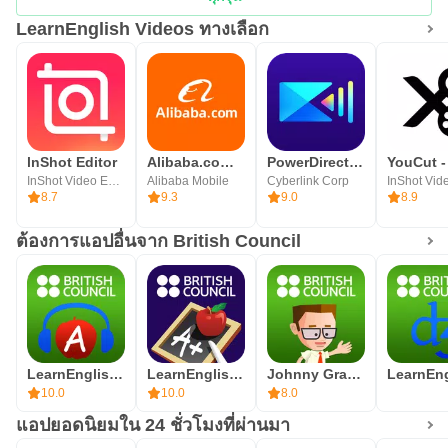
LearnEnglish Videos ทางเลือก
เกี่ยวกับแอปของเรา
British Council สร้างแอปการเรียนรู้ภาษาอังกฤษชั้นนำ
สำหรับผู้เรียนทุกวัย คุณสามารถดาวน์โหลดแอปของเราเพื่อ
เรียนรู้ไวยากรณ์ การออกเสียง คำศัพท์และการฟัง เยี่ยมชม
เว็บไซต์ของเราเพื่อดูแอปทั้งหมด
lnShot Editor
Alibaba.com - มาร์เก็ตเพลส B2B
PowerDirector -แอพตัดต่อวีดีโอ
www.britishcouncil.org/mobilelearning
InShot Video Editor
Alibaba Mobile
Cyberlink Corp
8.7
9.3
9.0
8.9
ต้องการแอปอื่นจาก British Council
LearnEnglish Podcasts
LearnEnglish Grammar
Johnny Grammar Word Challenge
10.0
10.0
8.0
แอปยอดนิยมใน 24 ชั่วโมงที่ผ่านมา