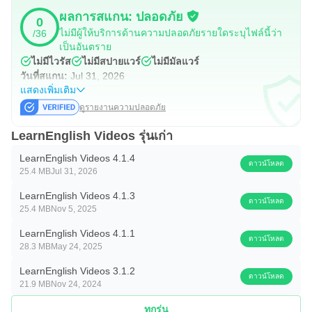
รวบรวมข้อมูลส่วนบุคคลใดๆ เกี่ยวกับตัวคุณ เราติดตามการ
ผลการสแกน: ปลอดภัย
0
ใช้งานแอป เช่น วิดีโอตอนใดเป็นที่นิยมมากที่สุดและ
ไม่มีผู้ให้บริการด้านความปลอดภัยรายใดระบุไฟล์นี้ว่า
/36
คุณสมบัติใดที่มีผู้ใช้งานบ่อย และเราจะนำข้อมูลนี้ไปใช้เพื่อ
เป็นอันตราย
ไม่มีไวรัส
ไม่มีสปายแวร์
ไม่มีมัลแวร์
ปรับปรุงแอปและเนื้อหาเท่านั้น
วันที่สแกน:
Jul 31, 2026
เรียนรู้เพิ่มเติมเกี่ยวกับนโยบายความเป็นส่วนตัวของ British
แสดงเพิ่มเติม
Council ที่นี่: https://www.britishcouncil.org/privacy-
ดูรายงานความปลอดภัย
cookies/data-protection
LearnEnglish Videos รุ่นเก่า
อ่านเงื่อนไขการใช้งานของเราที่นี่:
LearnEnglish Videos 4.1.4
ดาวน์โหลด
https://www.britishcouncil.org/terms
25.4 MB
Jul 31, 2026
LearnEnglish Videos 4.1.3
เรียนภาษาอังกฤษกับ British Council
ดาวน์โหลด
25.4 MB
Nov 5, 2025
เรียนภาษาอังกฤษในห้องเรียนของเรากับผู้เชี่ยวชาญด้านการ
LearnEnglish Videos 4.1.1
สอนภาษาอังกฤษระดับโลก เราสอนภาษาอังกฤษมากว่า 80
ดาวน์โหลด
28.3 MB
May 24, 2025
ปีและช่วยให้ผู้คนมากกว่า 100 ล้านคนใน 100 ประเทศพัฒนา
LearnEnglish Videos 3.1.2
ดาวน์โหลด
ทักษะภาษาอังกฤษให้ดีขึ้นและสร้างความมั่นใจ
21.9 MB
Nov 24, 2024
ทุกรุ่น
เยี่ยมชม www.britishcouncil.org/english เพื่อดูข้อมูลเพิ่มเติม