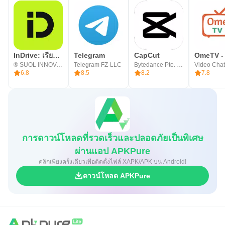
InDrive: เรียกรถ & เดลิเวอรี่
Telegram
CapCut
® SUOL INNOVATIONS LTD
Telegram FZ-LLC
Bytedance Pte. Ltd.
6.8
8.5
8.2
7.8
การดาวน์โหลดที่รวดเร็วและปลอดภัยเป็นพิเศษ
ผ่านแอป APKPure
คลิกเพียงครั้งเดียวเพื่อติดตั้งไฟล์ XAPK/APK บน Android!
ดาวน์โหลด APKPure