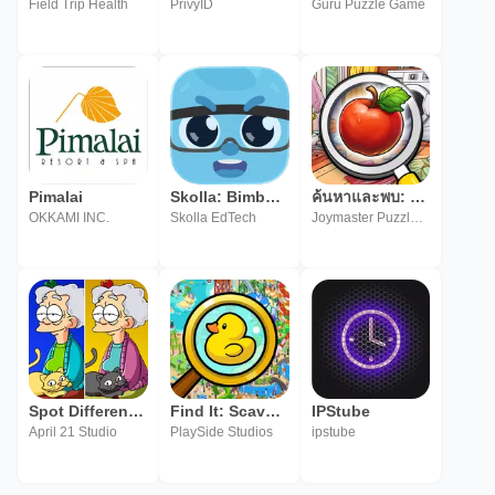
Field Trip Health
PrivyID
Guru Puzzle Game
Pimalai
Skolla: Bimbel SD-SMA & UTBK
ค้นหาและพบ: สปายวัตถุซ่อนเร้น
OKKAMI INC.
Skolla EdTech
Joymaster Puzzle Game Studio
Spot Differences Find & Search
Find It: Scavenger Hunt
IPStube
April 21 Studio
PlaySide Studios
ipstube