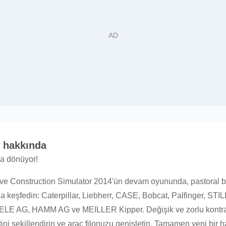
3 hakkında
ya dönüyor!
 ve Construction Simulator 2014'ün devam oyununda, pastoral b
ıyla keşfedin: Caterpillar, Liebherr, CASE, Bobcat, Palfinger, 
, HAMM AG ve MEILLER Kipper. Değişik ve zorlu kontratları
etini şekillendirin ve araç filonuzu genişletin. Tamamen yeni bir 