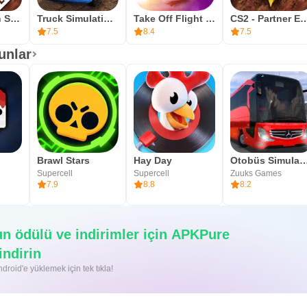
Construction Simulator 2 Lite
Truck Simulation 19
Take Off Flight Simulator
CS2 - Partner 
7.5
8.4
7.5
unlar
Brawl Stars
Hay Day
Otobüs Simulator : U
Supercell
Supercell
Zuuks Games
7.9
8.8
8.2
un ödülü ve indirimler için APKPure
indirin
roid'e yüklemek için tek tıkla!