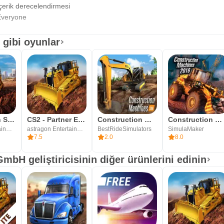
çerik derecelendirmesi
veryone
 gibi oyunlar
Construction Simulator 2
CS2 - Partner Edition
Construction Machines SIM: Tru
Construction Machines 2016
astragon Entertainment GmbH
astragon Entertainment GmbH
BestRideSimulators
SimulaMaker
7.5
2.0
8.0
mbH geliştiricisinin diğer ürünlerini edinin