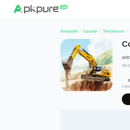
Anasayfa
Oyunlar
Simülasyon
Co
ast
Oct 
8
1
İnc