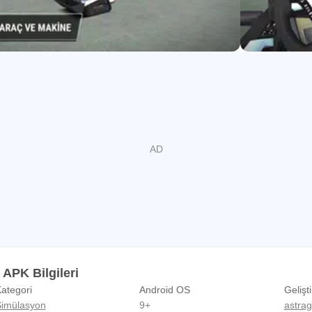
 Construction Simulator 3'de Bavyera tarzı küçük aile evlerinden 
rlu kontrat, senden tüm yeteneklerini ve dikkatini talep ediyor. 
 mücadelede ustalığınızı gösterin. Yaptığınız eşsiz işlerle Neustei
 APK Bilgileri
ategori
Android OS
Gelişti
imülasyon
9+
astra