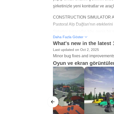
şirketinizle yeni kontratlar ve araç
CONSTRUCTION SIMULATOR A
Pastoral Alp Dağları'nın eteklerin
Şirketini kuracağın köy, geniş bir
Daha Fazla Göster
sürmeye uygun açık dünyayı keşfe
What's new in the latest 
SON ÇIKAN ÖZELLİKLER: LIE
Last updated on Oct 2, 2025
Minor bug fixes and improvements. 
Köprü yapımı ve heyecan verici ba
Oyun ve ekran görüntüler
Oyunun birçok hayranının uzun zam
araç içinden çıkarabilir ve kocam
14 MARKADAN 50'DEN FAZLA 
Çok miktarda araç sizi bekliyor! H
WIRTGEN GmbH, VÖGELE AG ve HAM
kompakt ekskavatör veya T590 mi
direksiyonuna geçin ve yerel çakıl