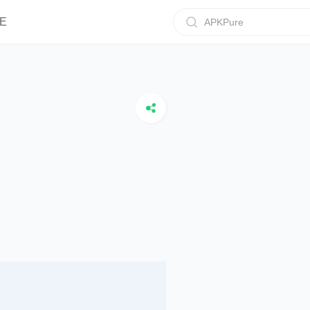
E
APKPure