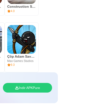
Edition
Construction Simulator 4 Lite
4.0
ltimate
Çöp Adam Savaşları
Max Games Studios
9.3
İndir APKPure