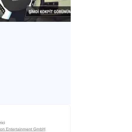
endüstriyel ambarlara ve
Bozulmuş yolları yenileyin ve
n'in silüetini şekillendirin!
rici
gon Entertainment GmbH