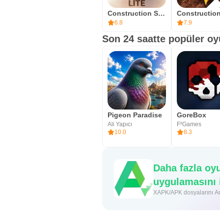
Construction Simulator 3 Lite
6.8
7.9
Son 24 saatte popüler oy
Pigeon Paradise
GoreBox
Ali Yapıcı
F²Games
10.0
8.3
Daha fazla oy
uygulamasını 
XAPK/APK dosyalarını And