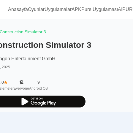
Anasayfa
Oyunlar
Uygulamalar
APKPure Uygulaması
AIPUR
Construction Simulator 3
nstruction Simulator 3
ragon Entertainment GmbH
2, 2025
.0
9
elemeler
Everyone
Android OS