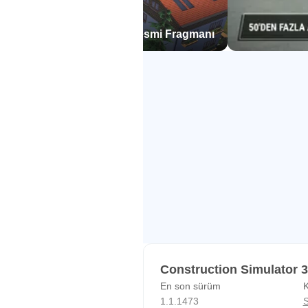
yükseklikleri keşfedin.
 Simulator 3 Android için resmi Fragmanı
70'DEN FAZLA YENİ KONTRAT
İşteki yeteneklerinizi kanıtlayın:
gökdelenlere kadar 70'den fazla zo
geniş araç filonu kullanarak her bir
Construction Simulator 3
En son sürüm
K
1.1.1473
S