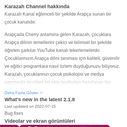
Karazah Channel hakkında
Karazah Kanal eğlenceli bir şekilde Arapça sunan bir
çocuk kanalıdır.
Arapçada Cherry anlamına gelen Karazah, çocuklara
Arapça dilinin temellerini çekici ve bilimsel bir şekilde
öğreten şarkılar YouTube kanalı tekerlemelerdir.
Çocuklarınızın Arapça dilini tanıması için kaliteli, güvenilir
ve eğitici programlara nasıl özlem duyduğunuzu biliyoruz.
Karazah, çocuklarınızı çocuk psikolojisi ve medya
yapımında tecrübeli bir ekip tarafından hazırlanan ilgi
çekici içerikle birleştirecek tüm malzemelere sahiptir.
Daha Fazla Göster
Ayrıca çocuğunuzun, çocuk kanalları kisvesi altında
What's new in the latest 2.1.8
sakıncalı içerik çıkaran YouTube kanallarına bağımlı
Last updated on 2022-07-15
Bug fixes
olmasını engelleyebilir.
Videolar ve ekran görüntüleri
Günümüz dünyasında, özellikle gelişmiş ülkelerde,