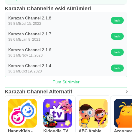
hazırlanan Karazah’ın yenilikçi içeriği, çocuklarınız için en
Karazah Channel'in eski sürümleri
iyi ilk öğrenme deneyimini sağlar. Çocuklarınızın YouTube
Karazah Channel 2.1.8
kanalımıza maruz kalmasının, Arapça dilinin olağandışı
İndir
39.8 MB
Jul 15, 2022
güzelliğine karşı büyümeleri ve tutumları üzerinde önemli
Karazah Channel 2.1.7
bir etkisi olacağına inanıyoruz.
İndir
38.6 MB
Jan 8, 2021
Destek ekibi:
Karazah Channel 2.1.6
İndir
36.1 MB
Nov 11, 2020
appsupport@karazahchannel.com
Karazah Channel 2.1.4
İndir
36.2 MB
Oct 19, 2020
Tüm Sürümler
Karazah Channel Alternatif
HappyKids - Kid-Safe Videos
Kidoodle.TV: Movies, TV, Fun!
ABC Arabic for kids لمسه براعم