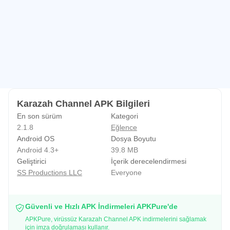
Ailesinin tüm üyeleri ebeveyn olduğundan, çocuklara
eğlence dolu ve ilgi çekici içerik sunmanın önemini
anlıyoruz. Dolayısıyla, Karazah'ta çalışmak çocuklarımıza
göstermek istediğimiz içeriği yaratmamıza yardımcı oluyor.
Vizyon
Medya endüstrisinde, psikolojik ve ruhsal gelişimlerinde
belirleyici bir rol oynayabilecek, paylaşmaya değer ve ilgi
Karazah Channel APK Bilgileri
çekici video içeriği üreterek çocuklar için yeni bir çığır
En son sürüm
Kategori
açmak.
2.1.8
Eğlence
Misyon
Android OS
Dosya Boyutu
Sağlam araştırmaya, çocuk psikolojisi ve medya
Android 4.3+
39.8 MB
Geliştirici
İçerik derecelendirmesi
prodüksiyonundaki uzmanlığa dayanan çeşitli alternatif
SS Productions LLC
Everyone
video içeriğiyle, çocuk eğitim endüstrisindeki statükoya
meydan okumaya kararlıyız.
Bizim sözümüz
Güvenli ve Hızlı APK İndirmeleri APKPure'de
APKPure, virüssüz Karazah Channel APK indirmelerini sağlamak
Medya ve eğitim sektöründeki uzmanlar tarafından
için imza doğrulaması kullanır.