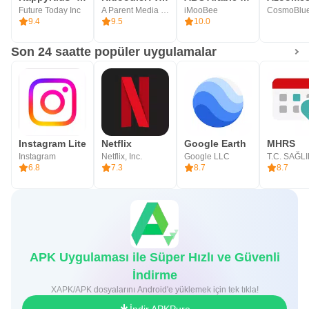
Future Today Inc
A Parent Media Co. Inc.
iMooBee
CosmoBlue
9.4
9.5
10.0
Son 24 saatte popüler uygulamalar
Instagram Lite
Netflix
Google Earth
MHRS
Instagram
Netflix, Inc.
Google LLC
6.8
7.3
8.7
8.7
APK Uygulaması ile Süper Hızlı ve Güvenli
İndirme
XAPK/APK dosyalarını Android'e yüklemek için tek tıkla!