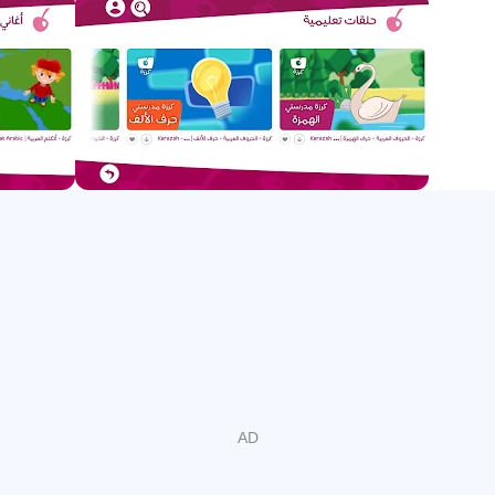
çocuklar YouTube'a büyük ölçüde maruz kalmaktadır.
Çocukların en sevdikleri programları ve kanalları kendi
başlarına ne kadar çabuk öğrendikleri her ebeveyn için
oldukça şaşırtıcıdır. Karazah, YouTube'un çocuklar
arasındaki bu güçlü cazibesinden en iyi şekilde yararlanır
ve böylece Arap dilinin büyüleyici bakışlarını karşılar.
Dünyanın 5 ülkesinden (ABD, Fransa, Türkiye, Birleşik
Arap Emirlikleri ve Katar) bir medya ve çocuk eğitim
uzmanlarından oluşan Karazah, çocuklara yönelik video
kanalı sektöründe yeni bir çığır açmaya hazırlanıyor.
YouTube'da çok sayıda Arapça kanala rastlayabilirsiniz,
ancak bizi farklı kılan, edutainment endüstrisinde yenilikçi
bir bakış açısıyla otantik, yüksek kaliteli içerik sunmaktır.
Şarkı yazımından kayıt ve 3D animasyona, sosyal medya
pazarlamasına kadar, üretimimizin tüm unsurları tamamen
uzman ekibimiz tarafından hazırlanmıştır. Karazah