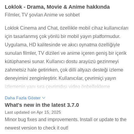
Loklok - Drama, Movie & Anime hakkında
Filmler, TV şovları Anime ve sohbet
Loklok Cinema and Chat, özellikle mobil cihaz kullanıcıları
için tasarlanmış çok yönlü bir mobil yayın platformudur.
Uygulama, HD kalitesinde ve akıcı oynatma özelliğiyle
sunulan filmler, TV dizileri ve anime içeren geniş bir içerik
kütüphanesi sunar. Kullanıcı dostu arayüzü gezinmeyi
zahmetsiz hale getirirken, çok dilli altyazı desteği izleme
deneyimini zenginleştirir. Kullanıcılar, çevrimiçi yayın
izlemenin yanı sıra çevrimdışı video önbellekleme
özelliğinden ve kişiselleştirilmiş öneriler, izleme geçmişi
Daha Fazla Göster
takibi ve favoriler listesi gibi kullanışlı özelliklerden
What's new in the latest 3.7.0
yararlanabilir. Uygulamanın güçlü arama işlevi ve iyi
Last updated on Apr 15, 2025
Minor bug fixes and improvements. Install or update to the
organize edilmiş kategori sistemi, kullanıcıların istedikleri
newest version to check it out!
içeriği hızlıca bulmasına yardımcı olur. İster en son çıkan