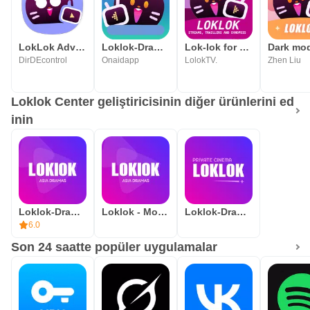
LokLok Advice for asian dramas
Loklok-Dramas&Movies
Lok-lok for Movie Synopsis
DirDEcontrol
Onaidapp
LolokTV.
Zhen Liu
Loklok Center geliştiricisinin diğer ürünlerini ed
inin
Loklok-Dramas&Movies&Chat
Loklok - Movies&TV series
Loklok-Dramas&Movies
6.0
Son 24 saatte popüler uygulamalar