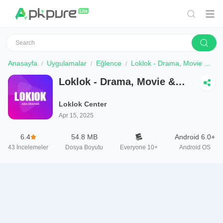
Anasayfa
Uygulamalar
Eğlence
Loklok - Drama, Movie & Anime
Loklok - Drama, Movie &
Anime
Loklok Center
Apr 15, 2025
6.4
54.8 MB
Android 6.0+
43
İncelemeler
Dosya Boyutu
Everyone 10+
Android OS