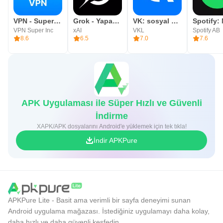
VPN - Super Unlimited Proxy
Grok - Yapay Zeka Asistanı
VK: sosyal ağı, mesajlaşma
VPN Super Inc
xAI
VKL
Spotify AB
8.6
6.5
7.0
7.6
APK Uygulaması ile Süper Hızlı ve Güvenli
İndirme
XAPK/APK dosyalarını Android'e yüklemek için tek tıkla!
İndir APKPure
APKPure Lite - Basit ama verimli bir sayfa deneyimi sunan
Android uygulama mağazası. İstediğiniz uygulamayı daha kolay,
daha hızlı ve daha güvenli keşfedin.