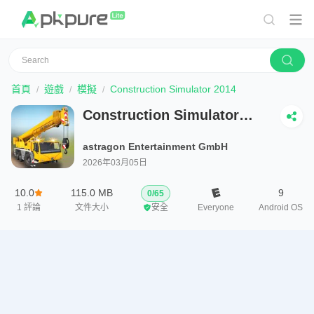
首頁
遊戲
模擬
Construction Simulator 2014
Construction Simulator
2014
astragon Entertainment GmbH
2026年03月05日
10.0
115.0 MB
9
0
/
65
1
評論
文件大小
安全
Everyone
Android OS