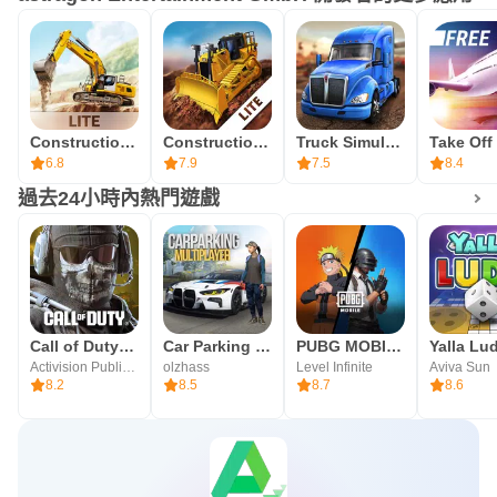
Construction Simulator 3 Lite
Construction Simulator 2 Lite
Truck Simulation 19
6.8
7.9
7.5
8.4
過去24小時內熱門遊戲
Call of Duty®: Mobile
Car Parking Multiplayer
PUBG MOBILE
Activision Publishing, Inc.
olzhass
Level Infinite
Aviva Sun
8.2
8.5
8.7
8.6