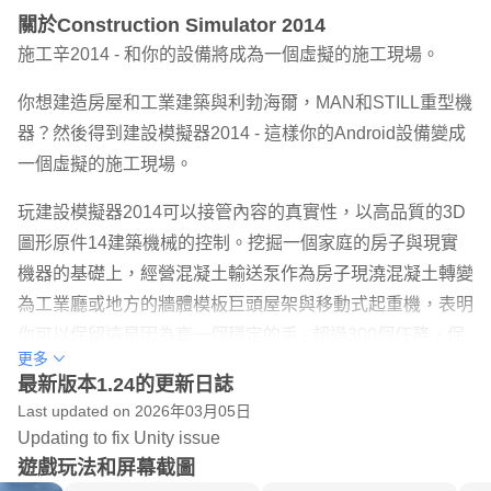
關於Construction Simulator 2014
施工辛2014 - 和你的設備將成為一個虛擬的施工現場。
你想建造房屋和工業建築與利勃海爾，MAN和STILL重型機
器？然後得到建設模擬器2014 - 這樣你的Android設備變成
一個虛擬的施工現場。
玩建設模擬器2014可以接管內容的真實性，以高品質的3D
圖形原件14建築機械的控制。挖掘一個家庭的房子與現實
機器的基礎上，經營混凝土輸送泵作為房子現澆混凝土轉變
為工業廳或地方的牆體模板巨頭屋架與移動式起重機，表明
你可以保留這是因為高一個穩定的手 - 超過300個任務，保
更多
證20小時以上的遊戲樂趣。
最新版本1.24的更新日誌
你想小樓公司轉變成一個成功的地產集團，並把自己的風格
Last updated on 2026年03月05日
的城市，你可以隨意導航？
Updating to fix Unity issue
遊戲玩法和屏幕截圖
特徵：