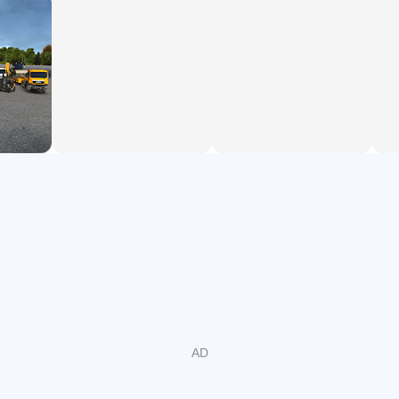
- 利勃海爾，MAN 14建築機械和STILL設計忠實於原來的原
裝操作模式
- 高品質的3D圖形
- 所述施工機械的控制現實，最佳地設計用於移動設備 - 例
如，支持歐元控制挖掘機的
- 巨大的建築工地像風力發電機，游泳池，學校建築或市政
大廳
- 對於初學者和專家：從街機控制自由變化專業控制
- 巨大的自由航行的世界
- 成功的階梯：從學徒到建築大亨
- 高度可變為了保證系統永不落幕的遊戲樂趣
解開這個城市的不同地區，並把自己的風格城市和自由選擇
顏色，材質和施工規範