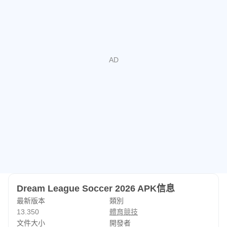
Dream League Soccer 2026 APK信息
最新版本
類別
13.350
體育競技
文件大小
開發者