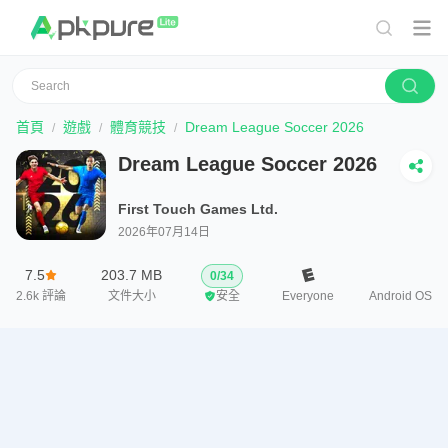
首頁
遊戲
體育競技
Dream League Soccer 2026
Dream League Soccer 2026
First Touch Games Ltd.
2026年07月14日
7.5
203.7 MB
0
/
34
2.6k
評論
文件大小
安全
Everyone
Android OS