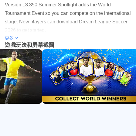
Version 13.350 Summer Spotlight adds the World
戲為玩家提供無盡機會來展現其管理能力和戰術才能。
Tournament Event so you can compete on the international
stage. New players can download Dream League Soccer
2026 to get started.
更多
Build your club with the new Fanzone facility to unlock
遊戲玩法和屏幕截圖
Clan bonuses and Stadium discounts.
Dynamic Stars are coming soon: collect Special Players
that upgrade live with national team performances.
Clans get better communication with new interactions and
emoji reactions.
Customize your look with North American themed Manager
Accessories.