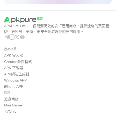
APKPure Lite - 一個簡潔高效的安卓應用商店，提供流暢的頁面體
驗。更容易、更快、更安全地發現你想要的應用。
產品相關
APK 安裝器
Chrome外掛程式
APK 下載器
APK網站生成器
Windows APP
iPhone APP
娛樂
遊戲商店
Mini Game
TVOnic