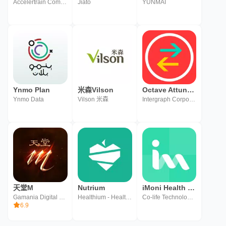
Accelertrain Company Limited
Jiato
YUNMAI
Ynmo Plan
米森Vilson
Octave Attune EAM Offline
Ynmo Data
Vilson 米森
Intergraph Corporation, a Hexagon Company
天堂M
Nutrium
iMoni Health - track your body
Gamania Digital Entertainment Co Ltd
Healthium - Healthcare Software Solutions, SA
Co-life Technology Co.,Ltd
6.9