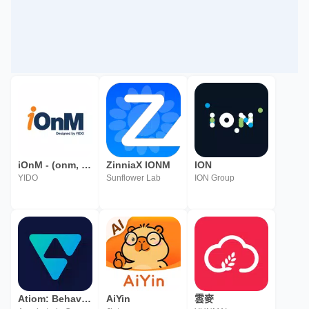
iOnM - (onm, Infra O&M, 통합운영관리)
ZinniaX IONM
ION
YIDO
Sunflower Lab
ION Group
Atiom: Behavioral Technology
AiYin
雲麥