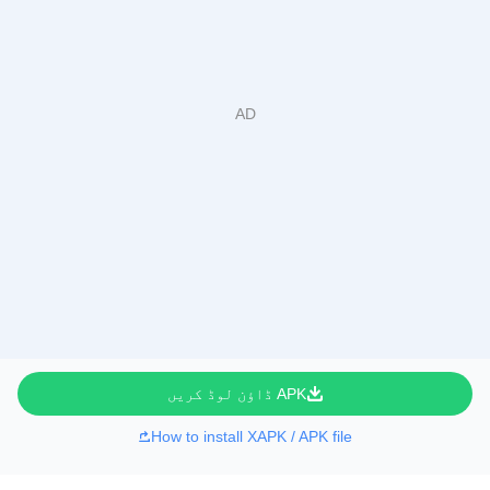
APK ڈاؤن لوڈ کریں
How to install XAPK / APK file