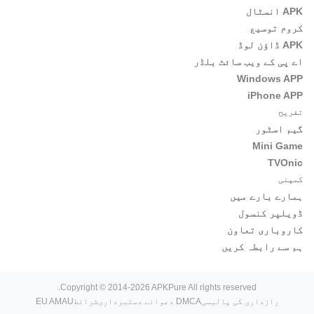
APK انسٹال
کروم توسیع
APK ڈاؤن لوڈ
اے پی کے ویب سائٹ بلڈر
Windows APP
iPhone APP
تفریح
گیم اسٹور
Mini Game
TVOnic
کمپنی
ہمارے بارے میں
ڈویلپر کنسول
کاروباری تعاون
ہم سے رابطہ کریں
Copyright © 2014-2026 APKPure All rights reserved.
رازداری کی پالیسی
DMCA دعوائے دستبرداری
شرائط
EU AMAU