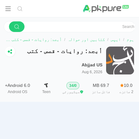
ہوم
ایپس
کتابیں اور حوالہ
أبجد: روايات - قصص - كتب صوتية
أبجد: روايات - قصص - كتب
صوتية
Abjjad US
Aug 6, 2026
Android 6.0+
69.7 MB
10.0
34
/
0
2
جائزے
فائل سائز
سیکیورٹی
Teen
Android OS