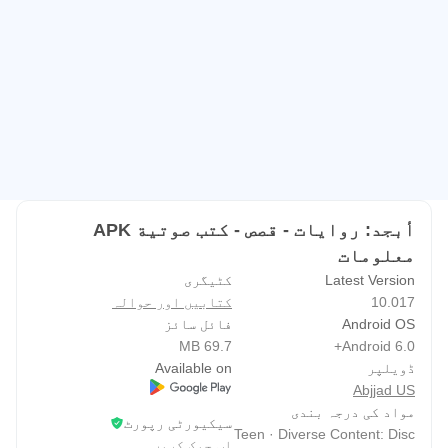
کریں اور انٹرنیٹ کنکشن کے بغیر کسی بھی وقت،
کہیں بھی پڑھیں یا سنیں۔
4- ایک آرام دہ اور سمارٹ پڑھنے کا تجربہ
پریشان کن پی ڈی ایف پڑھنے کی پریشانی کو الوداع
کہیں! اپنے پڑھنے کے تجربے کو اپنے ذائقہ کے
مطابق بنائیں:
• آنکھوں کے آرام کے لیے نائٹ ریڈنگ موڈ۔
أبجد: روايات - قصص - كتب صوتية APK
فونٹ کی قسم، سائز، اور پس منظر کا رنگ تبدیل
معلومات
کریں۔
Latest Version
کٹیگری
10.017
کتابیں اور حوالہ
• متن کو نمایاں کریں اور نوٹ شامل کریں۔
Android OS
فائل سائز
69.7 MB
Android 6.0+
• سمارٹ اور ہموار صفحہ موڑتا ہے جو ایک جسمانی
ڈویلپر
Available on
کتاب کی نقل کرتا ہے۔
Abjjad US
مواد کی درجہ بندی
سیکیورٹی رپورٹ
5- ایک حقیقی عربی پڑھنے والی جماعت
Teen · Diverse Content: Disc
اب چیک کریں