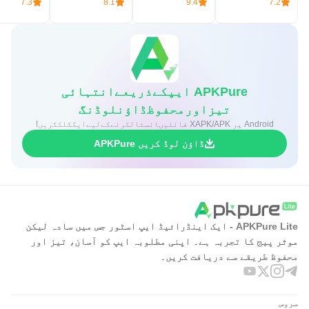
7.3
8.1
9.4
7.2
https://www.abjjad.com/static/privacy
APKPure ایپکےذریعےانتہائی
تیزاورمحفوظڈاؤنلوڈنگ
Android پر XAPK/APK فائلیںانسٹالکرنےکےلیےایککلککریں!
ڈاؤن لوڈ کریں APKPure
APKPure Lite - ایک اینڈرائیڈ ایپ اسٹور جس میں سادہ لیکن
موثر پیج کا تجربہ ہے۔ اپنی مطلوبہ ایپ کو آسان، تیز اور
محفوظ طریقے سے دریافت کریں۔
سروس