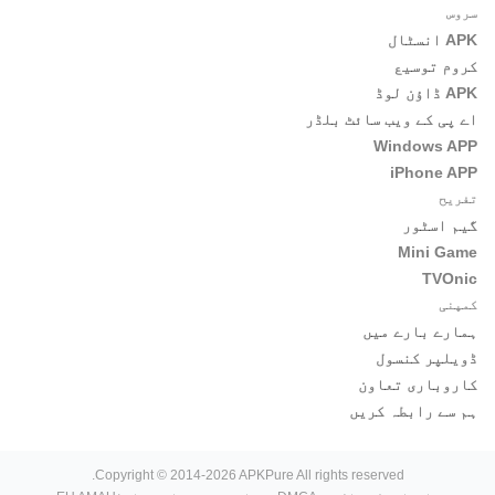
سروس
APK انسٹال
کروم توسیع
APK ڈاؤن لوڈ
اے پی کے ویب سائٹ بلڈر
Windows APP
iPhone APP
تفریح
گیم اسٹور
Mini Game
TVOnic
کمپنی
ہمارے بارے میں
ڈویلپر کنسول
کاروباری تعاون
ہم سے رابطہ کریں
Copyright © 2014-2026 APKPure All rights reserved.