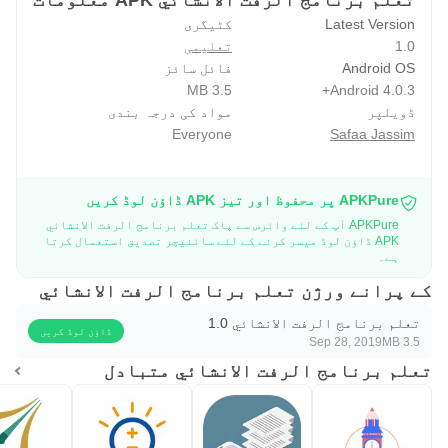
تعلم برنامج الرفت الانشائي APK معلومات
Latest Version
کٹیگری
1.0
تعلیمی
Android OS
فائل سائز
3.5 MB
Android 4.0.3+
ڈویلپر
مواد کی درجہ بندی
Everyone
Safaa Jassim
APKPure پر محفوظ اور تیز APK ڈاؤن لوڈ کریں
APKPure آپ کے لئے وائرس سے پاک تعلم برنامج الرفت الانشائي
APK ڈاؤن لوڈ میسر کرنے کے لئے سائنیچر تصدیق استعمال کرتا
ہے۔
کے پرانے ورژن تعلم برنامج الرفت الانشائي
تعلم برنامج الرفت الانشائي 1.0
ڈاؤن لوڈ کریں
Sep 28, 2019
3.5 MB
تعلم برنامج الرفت الانشائي متبادل