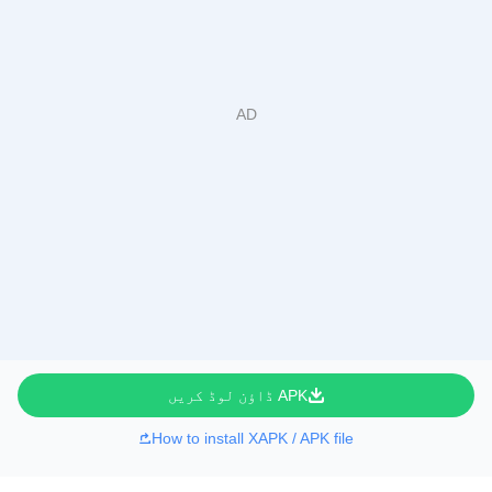
APK ڈاؤن لوڈ کریں
How to install XAPK / APK file