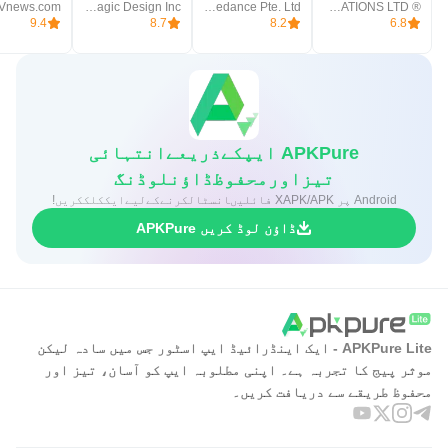
Vnews.com
Blackmagic Design Inc.
Bytedance Pte. Ltd.
® SUOL INNOVATIONS LTD
9.4
8.7
8.2
6.8
APKPure ایپکےذریعےانتہائی
تیزاورمحفوظڈاؤنلوڈنگ
Android پر XAPK/APK فائلیںانسٹالکرنےکےلیےایککلککریں!
ڈاؤن لوڈ کریں APKPure
APKPure Lite - ایک اینڈرائیڈ ایپ اسٹور جس میں سادہ لیکن
موثر پیج کا تجربہ ہے۔ اپنی مطلوبہ ایپ کو آسان، تیز اور
محفوظ طریقے سے دریافت کریں۔