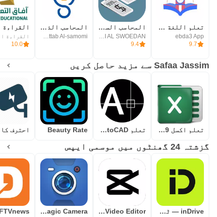
تعلم اللغة الانجليزية باتقان
المحاسب السهل فواتير ديون
المحاسب الذكي برو
Khattab Al-samomi
FADI AL SWOEDAN
ebda3 App
10.0
9.4
9.7
Safaa Jassim سے مزید حاصل کریں
تعلم اكسل 2019
تعلم AutoCAD
Beauty Rate
گزشتہ 24 گھنٹوں میں موسمی ایپس
inDrive — ٹیکسی سے زیادہ
CapCut: Photo & Video Editor
Blackmagic Camera