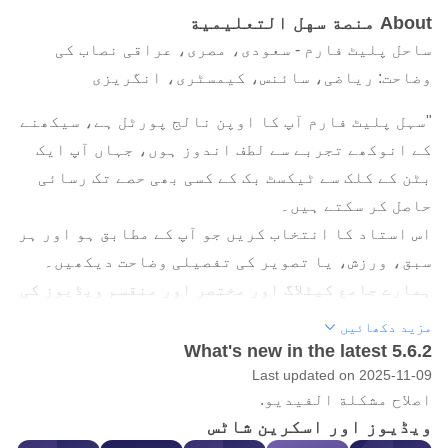
About منصة سهل التعليمية
ساحل پلیٹ فارم - سعودی، مصری، عراقی نصاب کی
وضاحت: ریاضی، سائنس، کیمسٹری، انگریزی
"سہل پلیٹ فارم آپ کا اوپن نالج پورٹل ہے، سیکھنے
کے انوکھے تجربے سے لطف اندوز ہوں، جہاں آپ ایک
بٹن کے کلک سے ٹیکسٹ بک کے کسی بھی حصے تک رسائی
حاصل کر سکتے ہیں۔
اس استاد کا انتخاب کریں جو آپ کے مطابق ہو اور ہر
سبق، ورزش، یا تصویر کی تفصیلی وضاحت دیکھیں۔
ہمارے جامع کیٹلاگ اور مختصر اور منقسم ویڈیوز کی
بدولت، آپ کو وہ سب کچھ مل جائے گا جس کی آپ کو
مزید دکھائیں
اعلیٰ سکور حاصل کرنے کی ضرورت ہے۔ ہمارا مقصد
What's new in the latest 5.6.2
سیکھنے کا سب سے آسان اور تیز ترین طریقہ فراہم
Last updated on 2025-11-09
اصلاح مشكلة الفيديو.
کرنا ہے۔
ویڈیوز اور اسکرین شاٹس
Sahl پلیٹ فارم میں عرب دنیا میں سبق کی وضاحت کی