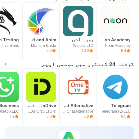
Noon Academy
وجيز: أكبر مكتبة محتوى صوتي
Algorithms: Explained and Anim
Moriteru Ishida
Wajeez LTD
Noon Academy
9.0
10.0
9.4
گزشتہ 24 گھنٹوں میں موسمی ایپس
Telegram
OmeTV – Video Chat Alternative
inDrive — ٹیکسی سے زیادہ
tsApp LLC
® SUOL INNOVATIONS LTD
Video Chat Alternative
Telegram FZ-LLC
7.9
6.8
7.8
8.5