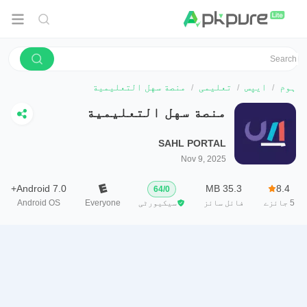
ہوم
ایپس
تعلیمی
منصة سهل التعليمية
منصة سهل التعليمية
SAHL PORTAL
Nov 9, 2025
Android 7.0+
35.3 MB
8.4
64
/
0
5
جائزے
فائل سائز
سیکیورٹی
Everyone
Android OS