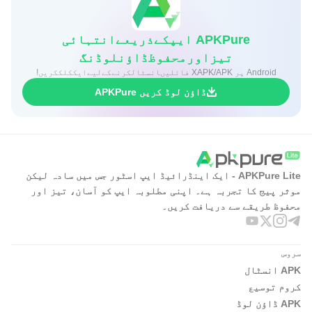
APKPure ایپکےذریعےانتہائی
تیزاورمحفوظڈاؤنلوڈنگ
Android پر XAPK/APK فائلیںانسٹالکرنےکےلیےایککلککریں!
ڈاؤن لوڈ کریں APKPure
APKPure Lite - ایک اینڈرائیڈ ایپ اسٹور جس میں سادہ لیکن
موثر پیج کا تجربہ ہے۔ اپنی مطلوبہ ایپ کو آسان، تیز اور
محفوظ طریقے سے دریافت کریں۔
سروس
APK انسٹال
کروم توسیع
APK ڈاؤن لوڈ