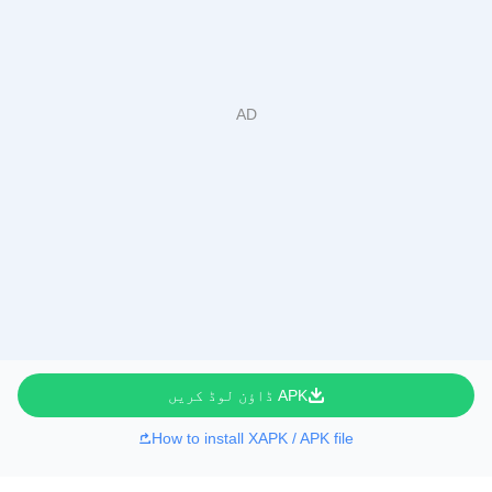
APK ڈاؤن لوڈ کریں
How to install XAPK / APK file