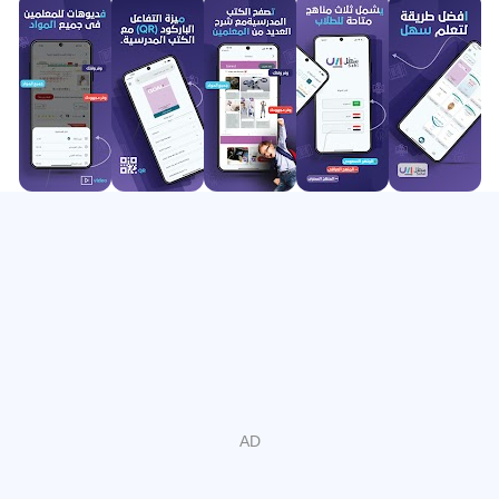
سب سے بڑی ڈیجیٹل لائبریری شامل ہے۔ 2,500 سے زیادہ
اساتذہ، 600,000 ویڈیوز، اور 20,000 تدریسی اوقات
کے ساتھ، ہم تمام نصاب کی جامع کوریج کی ضمانت
دیتے ہیں۔ چاہے آپ کسی پیچیدہ تصور کی آسان وضاحت
یا کسی مشکل مشق کا حل تلاش کر رہے ہوں، آپ کو یہ
ہمارے پلیٹ فارم پر مل جائے گا۔ ہم سمجھتے ہیں کہ
تعلیم ہر کسی کے لیے کسی بھی وقت دستیاب ہونی
چاہیے۔‘‘